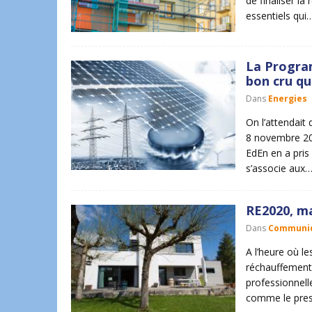
de finaliser la
essentiels qui
La Program
bon cru qu
Dans
Energies
On l’attendait 
8 novembre 2019
EdEn en a pris 
s’associe aux
RE2020, ma
Dans
Communiq
A l’heure où l
réchauffement 
professionnell
comme le prescr