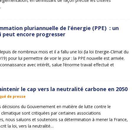
 réglementation, en définissant de façon précise les critères
…
mation pluriannuelle de l’énergie (PPE) : un
i peut encore progresser
depuis de nombreux mois et il a fallu une loi (la loi Energie-Climat du
) pour lui permettre de voir le jour : la PPE nouvelle est arrivée.
connaissance avec intérêt, salue l’énorme travail effectué et
…
intenir le cap vers la neutralité carbone en 2050
ué de presse
es décisions du Gouvernement en matière de lutte contre le
climatique sont critiquées par certaines associations
es, nous saluons et soutenons sa détermination à mener la France,
it la loi, vers la neutralité…