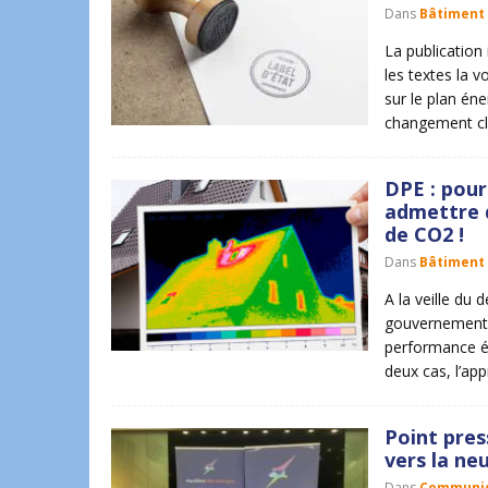
Dans
Bâtiment
La publication
les textes la 
sur le plan éne
changement cl
DPE : pour
admettre q
de CO2 !
Dans
Bâtiment
A la veille du 
gouvernement 
performance én
deux cas, l’ap
Point press
vers la ne
Dans
Communiq