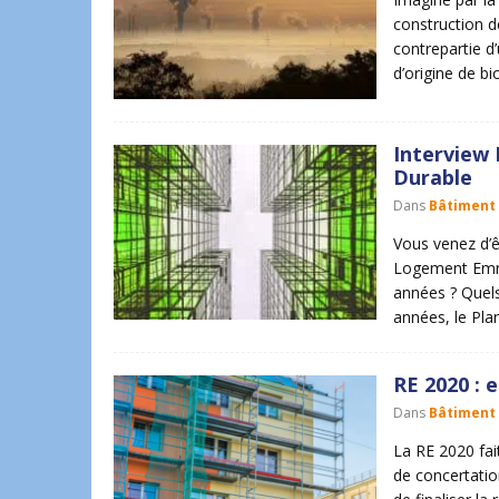
construction d
contrepartie d’
d’origine de b
Interview 
Durable
Dans
Bâtiment
Vous venez d’ê
Logement Emma
années ? Quels
années, le Pl
RE 2020 : 
Dans
Bâtiment
La RE 2020 fai
de concertation