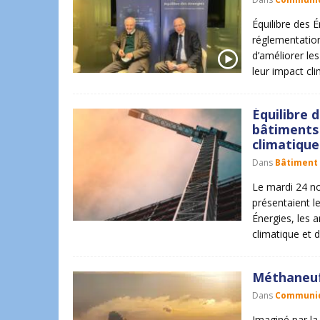
Équilibre des É
réglementatio
d’améliorer le
leur impact cl
Équilibre 
bâtiments 
climatique
Dans
Bâtiment
Le mardi 24 n
présentaient le
Énergies, les 
climatique et 
Méthaneuf 
Dans
Communiq
Imaginé par la 