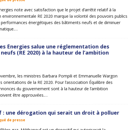
nergies note avec satisfaction que le projet d’arrêté relatif à la
n environnementale RE 2020 marque la volonté des pouvoirs publics
s performances énergétiques des bâtiments neufs et de diminuer
imatique.…
des Énergies salue une réglementation des
neufs (RE 2020) à la hauteur de l’ambition
ovembre, les ministres Barbara Pompili et Emmanuelle Wargon
s orientations de la RE 2020. Pour l’association Équilibre des
annonces du gouvernement sont à la hauteur de l’ambition
doivent être approuvées.…
: une dérogation qui serait un droit à polluer
ué de presse
filière gaz, Méthaneuf est un dispositif qui autoriserait la