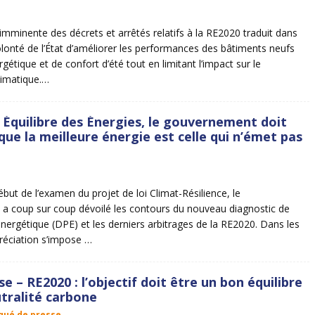
 imminente des décrets et arrêtés relatifs à la RE2020 traduit dans
volonté de l’État d’améliorer les performances des bâtiments neufs
rgétique et de confort d’été tout en limitant l’impact sur le
imatique.…
 Équilibre des Énergies, le gouvernement doit
ue la meilleure énergie est celle qui n’émet pas
début de l’examen du projet de loi Climat-Résilience, le
a coup sur coup dévoilé les contours du nouveau diagnostic de
ergétique (DPE) et les derniers arbitrages de la RE2020. Dans les
préciation s’impose …
e – RE2020 : l’objectif doit être un bon équilibre
utralité carbone
ué de presse