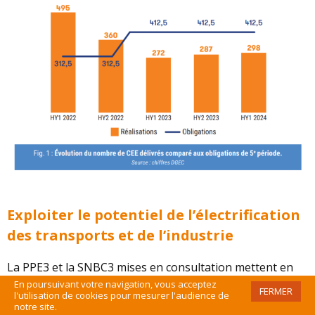
Exploiter le potentiel de l’électrification
des transports et de l’industrie
La PPE3 et la SNBC3 mises en consultation mettent en
exergue que les transports devraient constituer le
En poursuivant votre navigation, vous acceptez
FERMER
l'utilisation de cookies pour mesurer l'audience de
principal levier de réduction des consommations
notre site.
d’énergie (environ – 25 % d’ici à 2030).