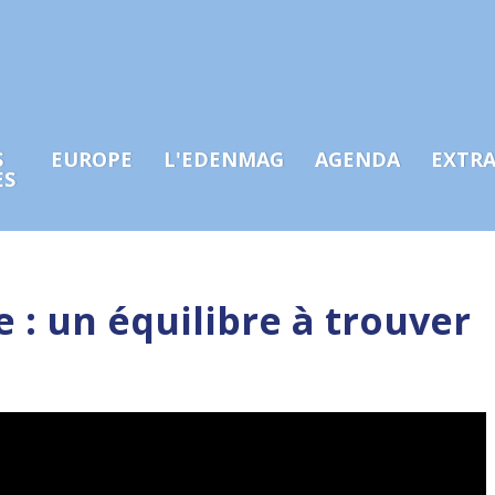
S
EUROPE
L'EDENMAG
AGENDA
EXTR
ES
 : un équilibre à trouver