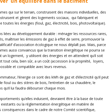
ver un équilibre dans le bâtiment
es qui sur le terrain, construisent des maisons individuelles, des
onstruisent et gèrent des logements sociaux, qui fabriquent et
e toutes les énergies (fioul, gaz, électricité, bois, photovoltaïque).
ns liées au développement durable : ménager les ressources rares,
ès, maîtriser les émissions de gaz à effet de serre, promouvoir la
alificatif d’association écologique ne nous déplaît pas. Mais, parce
s aussi convaincus que la transition énergétique ne pourra se
t un logement, y utilisent des énergies et en attendent qu’il soit
t tout cela, bien sûr, a un coût (accession à la propriété, loyers,
possible et compatible avec leurs revenus.
nsommateur, l’énergie ce sont des kWh de gaz et d’électricité qu’il peut
e fioul ou des stères de bois, l’entretien de sa chaudière, le
s qu’il lui faudra débourser chaque mois.
portements qu’elles induisent, devraient être à la base de toute
s existants ou la réglementation énergétique en matière de
es conséquences dans le cadre de notre Comité scientifique,