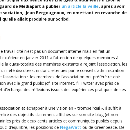
ndgaard de Mediapart à publier
un article la veille
, après avoir
association, Jean Bergougnoux,
en omettant en revanche de
qu’elle allait produire sur Scribd.
l
e travail cité n’est pas un document interne mais en fait un
 extérieur en janvier 2011 à l’attention de quelques membres à
elle la quasi-totalité des membres existants a rejoint l’association, les
nt ni été discutées, ni donc retenues par le conseil d’administration
e l’association : les membres de l’association ont préféré retenir
 avec le grand public (cf. site internet, fil Twitter avec près de
t d’échange des réflexions issues des expériences pratiques de ses
association et échapper à une vision en « trompe l’œil », il suffit à
relire des objectifs clairement affichés sur son site-blog (et non
ir les près de deux cents articles et communiqués publiés depuis
ci d’équilibre, les positions de
NegaWatt
ou de Greenpeace. De