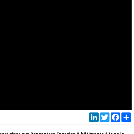
LinkedIn
Twitter
Faceb
P
 participer aux
Rencontres Energies & bâtiments à Lyon le