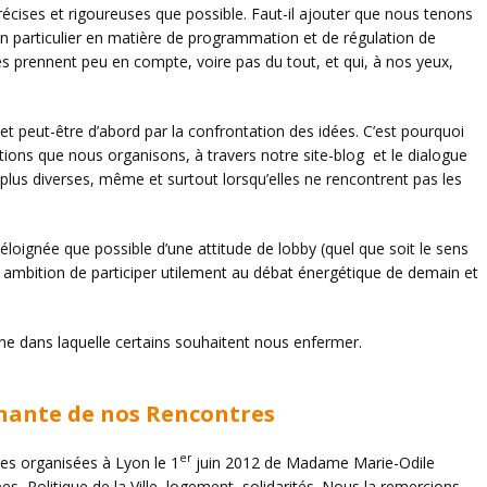
écises et rigoureuses que possible. Faut-il ajouter que nous tenons
n particulier en matière de programmation et de régulation de
es prennent peu en compte, voire pas du tout, et qui, à nos yeux,
 peut-être d’abord par la confrontation des idées. C’est pourquoi
ons que nous organisons, à travers notre site-blog et le dialogue
 plus diverses, même et surtout lorsqu’elles ne rencontrent pas les
éloignée que possible d’une attitude de lobby (quel que soit le sens
 ambition de participer utilement au débat énergétique de demain et
nne dans laquelle certains souhaitent nous enfermer.
enante de nos Rencontres
er
res organisées à Lyon le 1
juin 2012 de Madame Marie-Odile
es, Politique de la Ville, logement, solidarités. Nous la remercions