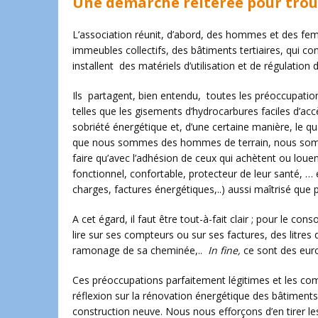
Une démarche réitérée pour trou
L’association réunit, d’abord, des hommes et des femm
immeubles collectifs, des bâtiments tertiaires, qui c
installent des matériels d’utilisation et de régulation d
Ils partagent, bien entendu, toutes les préoccupatio
telles que les gisements d’hydrocarbures faciles d’acc
sobriété énergétique et, d’une certaine manière, le qu
que nous sommes des hommes de terrain, nous somme
faire qu’avec l’adhésion de ceux qui achètent ou louen
fonctionnel, confortable, protecteur de leur santé, … e
charges, factures énergétiques,..) aussi maîtrisé que 
A cet égard, il faut être tout-à-fait clair ; pour le co
lire sur ses compteurs ou sur ses factures, des litres d
ramonage de sa cheminée,..
In fine,
ce sont des euro
Ces préoccupations parfaitement légitimes et les com
réflexion sur la rénovation énergétique des bâtiment
construction neuve. Nous nous efforçons d’en tirer l