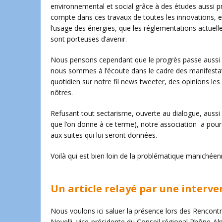
environnemental et social grâce à des études aussi pr
compte dans ces travaux de toutes les innovations, e
l’usage des énergies, que les réglementations actuell
sont porteuses d’avenir.
Nous pensons cependant que le progrès passe aussi et
nous sommes à l’écoute dans le cadre des manifestati
quotidien sur notre fil news tweeter, des opinions les
nôtres.
Refusant tout sectarisme, ouverte au dialogue, aussi 
que l’on donne à ce terme), notre association a pour
aux suites qui lui seront données.
Voilà qui est bien loin de la problématique manichée
Un article relayé par une interv
Nous voulons ici saluer la présence lors des Rencont
Novelli, vice-présidente du Conseil régional Rhône-Alp