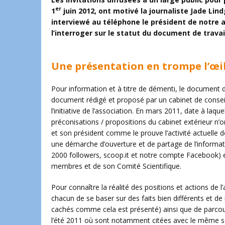
er
1
juin 2012, ont motivé la journaliste Jade Li
interviewé au téléphone le président de notre 
l’interroger sur le statut du document de travail 
Une présentation en trompe l’œi
Pour information et à titre de démenti, le document d
document rédigé et proposé par un cabinet de conseil
l’initiative de l’association. En mars 2011, date à laqu
préconisations / propositions du cabinet extérieur n’o
et son président comme le prouve l’activité actuelle d
une démarche d’ouverture et de partage de l’information
2000 followers, scoop.it et notre compte Facebook) e
membres et de son Comité Scientifique.
Pour connaître la réalité des positions et actions de l’
chacun de se baser sur des faits bien différents et de 
cachés comme cela est présenté) ainsi que de parcour
l’été 2011 où sont notamment citées avec le même sou