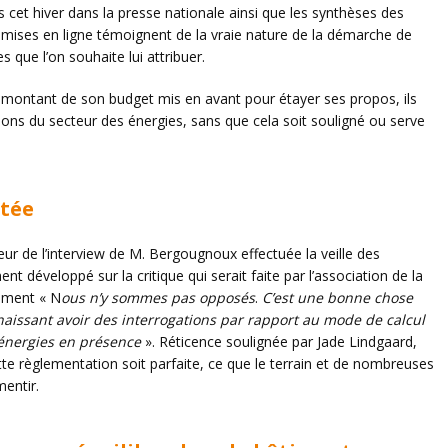
s cet hiver dans la presse nationale ainsi que les synthèses des
mises en ligne témoignent de la vraie nature de la démarche de
s que l’on souhaite lui attribuer.
u montant de son budget mis en avant pour étayer ses propos, ils
ions du secteur des énergies, sans que cela soit souligné ou serve
atée
neur de l’interview de M. Bergougnoux effectuée la veille des
t développé sur la critique qui serait faite par l’association de la
rement « N
ous n’y sommes pas opposés
.
C’est une bonne chose
nnaissant avoir des interrogations par rapport au mode de calcul
 énergies en présence
». Réticence soulignée par Jade Lindgaard,
e règlementation soit parfaite, ce que le terrain et de nombreuses
entir.