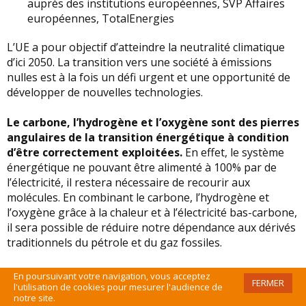
auprès des institutions européennes, SVP Affaires
européennes, TotalEnergies
L’UE a pour objectif d’atteindre la neutralité climatique
d’ici 2050. La transition vers une société à émissions
nulles est à la fois un défi urgent et une opportunité de
développer de nouvelles technologies.
Le carbone, l’hydrogène et l’oxygène sont des pierres
angulaires de la transition énergétique à condition
d’être correctement exploitées.
En effet, le système
énergétique ne pouvant être alimenté à 100% par de
l’électricité, il restera nécessaire de recourir aux
molécules. En combinant le carbone, l’hydrogène et
l’oxygène grâce à la chaleur et à l’électricité bas-carbone,
il sera possible de réduire notre dépendance aux dérivés
traditionnels du pétrole et du gaz fossiles.
Dans le secteur des transports, l’hydrogène pourrait
En poursuivant votre navigation, vous acceptez
FERMER
être une solution pour alimenter les poids lourds et les
l'utilisation de cookies pour mesurer l'audience de
notre site.
avions moyen-courrier. Les carburants durables pour