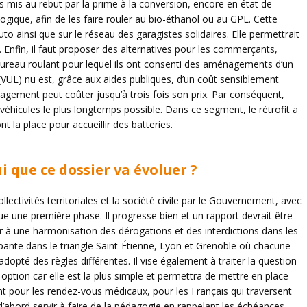
s mis au rebut par la prime à la conversion, encore en état de
ogique, afin de les faire rouler au bio-éthanol ou au GPL. Cette
uto ainsi que sur le réseau des garagistes solidaires. Elle permettrait
 Enfin, il faut proposer des alternatives pour les commerçants,
 bureau roulant pour lequel ils ont consenti des aménagements d’un
r (VUL) nu est, grâce aux aides publiques, d’un coût sensiblement
nagement peut coûter jusqu’à trois fois son prix. Par conséquent,
éhicules le plus longtemps possible. Dans ce segment, le rétrofit a
t la place pour accueillir des batteries.
que ce dossier va évoluer ?
lectivités territoriales et la société civile par le Gouvernement, avec
tue une première phase. Il progresse bien et un rapport devrait être
iver à une harmonisation des dérogations et des interdictions dans les
pante dans le triangle Saint-Étienne, Lyon et Grenoble où chacune
opté des règles différentes. Il vise également à traiter la question
 option car elle est la plus simple et permettra de mettre en place
t pour les rendez-vous médicaux, pour les Français qui traversent
’abord servir à faire de la pédagogie en rappelant les échéances