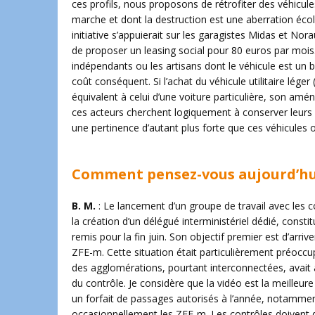
ces profils, nous proposons de rétrofiter des véhicule
marche et dont la destruction est une aberration écol
initiative s’appuierait sur les garagistes Midas et Nora
de proposer un leasing social pour 80 euros par mois.
indépendants ou les artisans dont le véhicule est un
coût conséquent. Si l’achat du véhicule utilitaire lége
équivalent à celui d’une voiture particulière, son amé
ces acteurs cherchent logiquement à conserver leurs v
une pertinence d’autant plus forte que ces véhicules on
Comment pensez-vous aujourd’hui 
B. M.
: Le lancement d’un groupe de travail avec les col
la création d’un délégué interministériel dédié, consti
remis pour la fin juin. Son objectif premier est d’arr
ZFE-m. Cette situation était particulièrement préoccu
des agglomérations, pourtant interconnectées, avait ad
du contrôle. Je considère que la vidéo est la meilleure
un forfait de passages autorisés à l’année, notammen
occasionnellement les ZFE-m. Les contrôles doivent d