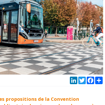
LinkedIn
Twitter
Faceb
P
 des propositions de la Convention