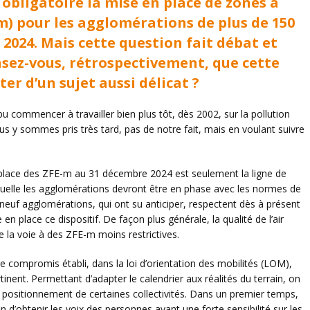
 obligatoire la mise en place de zones à
m) pour les agglomérations de plus de 150
 2024. Mais cette question fait débat et
nsez-vous, rétrospectivement, que cette
er d’un sujet aussi délicat ?
 pu commencer à travailler bien plus tôt, dès 2002, sur la pollution
 y sommes pris très tard, pas de notre fait, mais en voulant suivre
place des ZFE-m au 31 décembre 2024 est seulement la ligne de
laquelle les agglomérations devront être en phase avec les normes de
 neuf agglomérations, qui ont su anticiper, respectent dès à présent
n place ce dispositif. De façon plus générale, la qualité de l’air
e la voie à des ZFE-m moins restrictives.
e compromis établi, dans la loi d’orientation des mobilités (LOM),
rtinent. Permettant d’adapter le calendrier aux réalités du terrain, on
 du positionnement de certaines collectivités. Dans un premier temps,
fin d’obtenir les voix des personnes ayant une forte sensibilité sur les