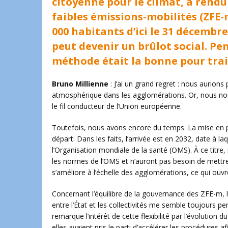
citoyenne pour le climat, a rendu
faibles émissions-mobilités (ZFE-
000 habitants d’ici le 31 décembre
peut devenir un brûlot social. Pe
méthode était la bonne pour trait
Bruno Millienne
: J’ai un grand regret : nous aurions
atmosphérique dans les agglomérations. Or, nous nous
le fil conducteur de l’Union européenne.
Toutefois, nous avons encore du temps. La mise en 
départ. Dans les faits, l’arrivée est en 2032, date à 
l’Organisation mondiale de la santé (OMS). À ce titre,
les normes de l’OMS et n’auront pas besoin de mettre e
s’améliore à l’échelle des agglomérations, ce qui ouvr
Concernant l’équilibre de la gouvernance des ZFE-m, l
entre l’État et les collectivités me semble toujours pe
remarque l’intérêt de cette flexibilité par l’évolution
elles avaient pris le parti d’accélérer les procédures a