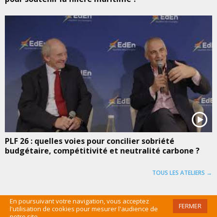
PLF 26 : quelles voies pour concilier sobriété
budgétaire, compétitivité et neutralité carbone ?
TOUS LES ATELIERS →
En poursuivant votre navigation, vous acceptez
FERMER
l'utilisation de cookies pour mesurer l'audience de
©EDEN 2016 /
MENTIONS LÉGALES
/
CGU
/
PLAN DU SITE
/
ADMIN
notre site.