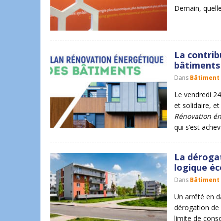
Demain, quelle
La contrib
bâtiments
Dans
Bâtiment
Le vendredi 24
et solidaire, 
Rénovation én
qui s’est ache
La dérogat
logique é
Dans
Bâtiment
Un arrêté en 
dérogation de 
limite de cons