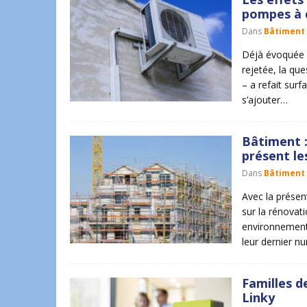
pompes à 
Dans
Bâtiment
Déjà évoquée l
rejetée, la qu
– a refait surf
s’ajouter…
Bâtiment :
présent le
Dans
Bâtiment
Avec la présen
sur la rénovat
environnementa
leur dernier 
Familles d
Linky