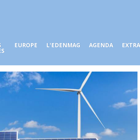
S
EUROPE
L'EDENMAG
AGENDA
EXTR
ES