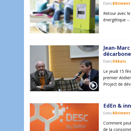
Dans
Bâtiment
Retour avec le
énergétique – 
Jean-Marc 
décarboner
Dans
Débats
Le jeudi 15 fév
premier Atelie
Project de dév
EdEn & inn
Dans
Bâtiment
Comment peut-o
de la consommat