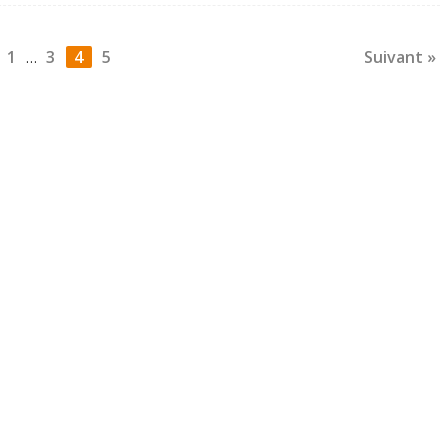
1
3
4
5
Suivant »
…