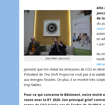
Afin
Janco
de la
du p
mani
estim
en ad
«
par
Au ni
Jean-Marc Jancovici
nuclé
déca
pensent que l’on réduit les émissions de CO2 en dimin
Président de
The Shift Project
ne croit pas à la viabi
aux énergies fossiles. De plus, il se montre très sce
trop faibles.
Pour ce qui concerne le Bâtiment, notre invité 
route avec la RT 2020. Son principal grief contre 
tonne de CO2 évitée est de l’ordre de 10 000 €,