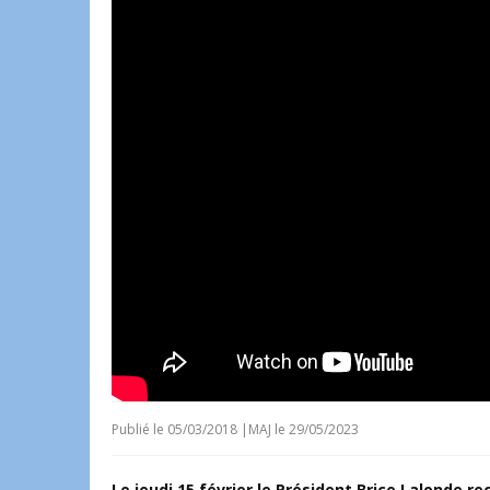
Publié le
05/03/2018
|
MAJ le 29/05/2023
Le jeudi 15 février le Président Brice Lalonde r