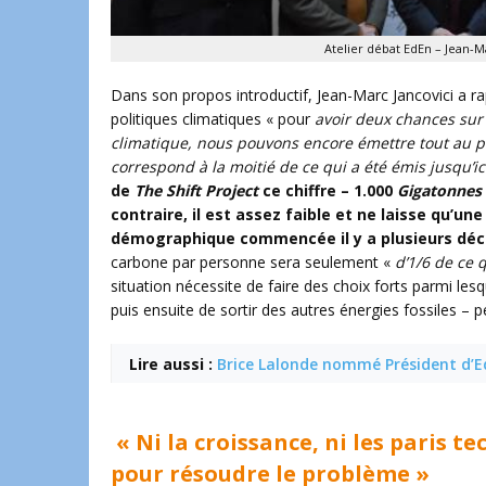
Atelier débat EdEn – Jean-M
Dans son propos introductif, Jean-Marc Jancovici a ra
politiques climatiques « pour
avoir deux chances sur 
climatique, nous pouvons encore émettre tout au p
correspond à la moitié de ce qui a été émis jusqu’ic
de
The Shift Project
ce chiffre – 1.000
Gigatonnes
contraire, il est assez faible et ne laisse qu’u
démographique commencée il y a plusieurs déce
carbone par personne sera seulement «
d’1/6 de ce 
situation nécessite de faire des choix forts parmi lesq
puis ensuite de sortir des autres énergies fossiles – p
Lire aussi :
Brice Lalonde nommé Président d’
« Ni la croissance, ni les paris 
pour résoudre le problème »