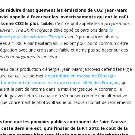
 de réduire drastiquement les émissions de CO2, Jean-Marc
vici appelle à favoriser les investissements qui ont le coût
 tonne CO2 le plus faible
, c’est ce qu’il appelle les «
propositions
auvre
».
The Shift Project
a développé ce parti pris dans
le
feste pour décarboner l’Europe
avec 9 propositions phares,
ées à 1 000 € par habitant/an. Elles ont pour point commun d’être
équation avec une croissance faible et de ne pas se baser sur des
is technologiques insensés
».
veau de la production d’énergie, Jean-Marc Jancovici défend l’énergie
aire car celle-ci permet
de produire en masse de l’énergie
rbonée contrairement à ce que croient 56 % des Français
, qui
uant la part de l’atome dans le mix énergétique. A contrario, le
lité du gaz vert et à sa capacité à s’imposer comme une alternative
ptique concernant le photovoltaïque ou l’éolien du fait de rendements
estime que les pouvoirs publics continuent de faire fausse
cette dernière est, qu’à l’instar de la RT 2012, le coût de la
 soit une somme bien trop élevée pour que la décarbonation