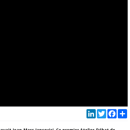
LinkedIn
Twitter
Faceb
P
ecevait Jean-Marc Jancovici. Ce premier Atelier-Débat de