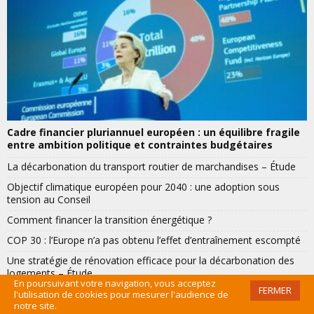
Cadre financier pluriannuel européen : un équilibre fragile
entre ambition politique et contraintes budgétaires
La décarbonation du transport routier de marchandises – Étude
Objectif climatique européen pour 2040 : une adoption sous
tension au Conseil
Comment financer la transition énergétique ?
COP 30 : l’Europe n’a pas obtenu l’effet d’entraînement escompté
Une stratégie de rénovation efficace pour la décarbonation des
logements – Étude
En poursuivant votre navigation, vous acceptez
FERMER
Des collecteurs de courant innovants pour batteries
l'utilisation de cookies pour mesurer l'audience de
notre site.
Sous nos pieds, une chaleur d’avenir : la géothermie à Rueil-