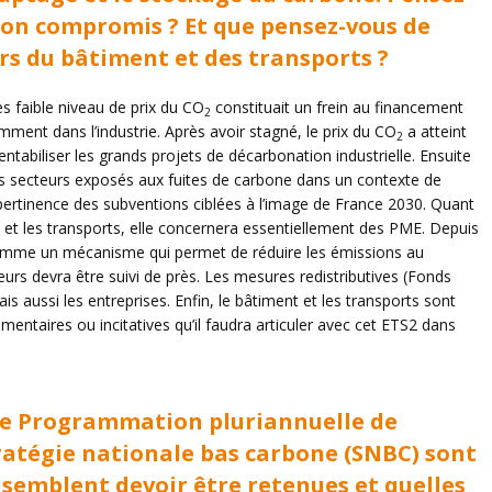
bon compromis ? Et que pensez-vous de
urs du bâtiment et des transports ?
ès faible niveau de prix du CO
constituait un frein au financement
2
ent dans l’industrie. Après avoir stagné, le prix du CO
a atteint
2
ntabiliser les grands projets de décarbonation industrielle. Ensuite
les secteurs exposés aux fuites de carbone dans un contexte de
pertinence des subventions ciblées à l’image de France 2030. Quant
 et les transports, elle concernera essentiellement des PME. Depuis
omme un mécanisme qui permet de réduire les émissions au
rs devra être suivi de près. Les mesures redistributives (Fonds
s aussi les entreprises. Enfin, le bâtiment et les transports sont
entaires ou incitatives qu’il faudra articuler avec cet ETS2 dans
lle Programmation pluriannuelle de
tratégie nationale bas carbone (SNBC) sont
 semblent devoir être retenues et quelles