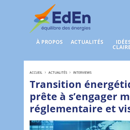
À PROPOS
ACTUALITÉS
IDÉE
CLAIR
›
›
ACCUEIL
ACTUALITÉS
INTERVIEWS
Transition énergétiq
prête à s’engager 
réglementaire et vis