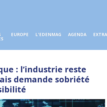
S
EUROPE
L'EDENMAG
AGENDA
EXTR
ES
ue : l’industrie reste
mais demande sobriété
ibilité