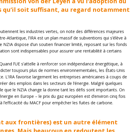
mission von der Leyen a vu l’adoption du
s qu’il soit suffisant, au regard notamment
outiennent les industries vertes, on note des différences majeures
re-Atlantique, l’IRA est un plan massif de subventions qui s’élève à
le NZIA dispose d’un soutien financier limité, reposant sur les fonds
ation sont indispensables pour assurer une rentabilité à certains
 Quand l’UE s’attelle à renforcer son indépendance énergétique, à
édicter toujours plus de normes environnementales, les États-Unis
te. L’IRA favorise largement les entreprises américaines à coups de
réer des emplois dans les secteurs de l’énergie. Malgré quelques
ble que le NZIA change la donne tant les défis sont importants. On
’énergie en Europe – le prix du gaz européen est d’environ cinq fois
s à l’efficacité du MACF pour empêcher les fuites de carbone.
 aux frontières) est un autre élément
anges. Mais beaucoup en redoutent les