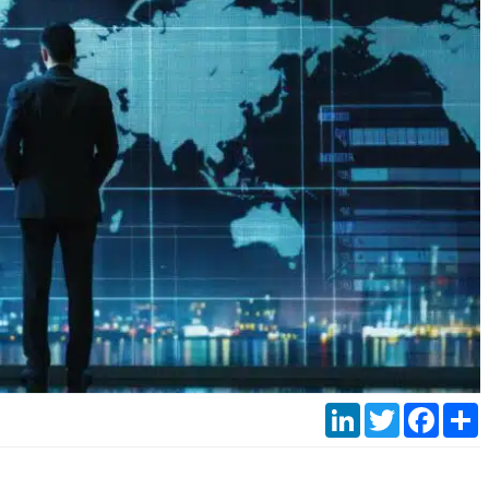
LinkedIn
Twitter
Faceb
P