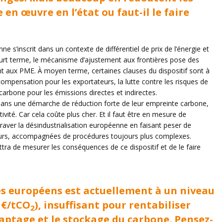
 en œuvre en l’état ou faut-il le faire
 s’inscrit dans un contexte de différentiel de prix de l’énergie et
court terme, le mécanisme d’ajustement aux frontières pose des
nt aux PME. À moyen terme, certaines clauses du dispositif sont à
 compensation pour les exportateurs, la lutte contre les risques de
carbone pour les émissions directes et indirectes.
r dans une démarche de réduction forte de leur empreinte carbone,
ivité. Car cela coûte plus cher. Et il faut être en mesure de
aver la désindustrialisation européenne en faisant peser de
teurs, accompagnées de procédures toujours plus complexes.
tra de mesurer les conséquences de ce dispositif et de le faire
és européens est actuellement à un niveau
 €/tCO
), insuffisant pour rentabiliser
2
aptage et le stockage du carbone. Pensez-