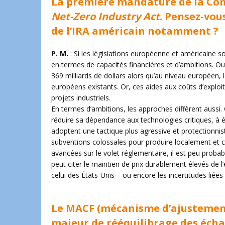
La première mandature de la Com
Net-Zero Industry Act
. Pensez-vou
de l’IRA américain notamment ?
P. M.
: Si les législations européenne et américaine s
en termes de capacités financières et d’ambitions. Out
369 milliards de dollars alors qu’au niveau européen, 
européens existants. Or, ces aides aux coûts d’exploit
projets industriels.
En termes d’ambitions, les approches diffèrent aussi.
réduire sa dépendance aux technologies critiques, à 
adoptent une tactique plus agressive et protectionnis
subventions colossales pour produire localement et c
avancées sur le volet réglementaire, il est peu proba
peut citer le maintien de prix durablement élevés de l
celui des États-Unis – ou encore les incertitudes liée
Le MACF (mécanisme d’ajustement
majeur de rééquilibrage des éch