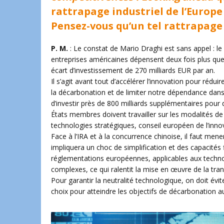
rattrapage industriel de l’Europe
Pensez-vous qu’un tel rattrapage 
P. M.
: Le constat de Mario Draghi est sans appel : le 
entreprises américaines dépensent deux fois plus qu
écart d’investissement de 270 milliards EUR par an.
Il s’agit avant tout d’accélérer l’innovation pour rédui
la décarbonation et de limiter notre dépendance dans 
d’investir près de 800 milliards supplémentaires pou
États membres doivent travailler sur les modalités d
technologies stratégiques, conseil européen de l’inno
Face à l’IRA et à la concurrence chinoise, il faut mener
impliquera un choc de simplification et des capacités 
réglementations européennes, applicables aux technol
complexes, ce qui ralentit la mise en œuvre de la tran
Pour garantir la neutralité technologique, on doit év
choix pour atteindre les objectifs de décarbonation 