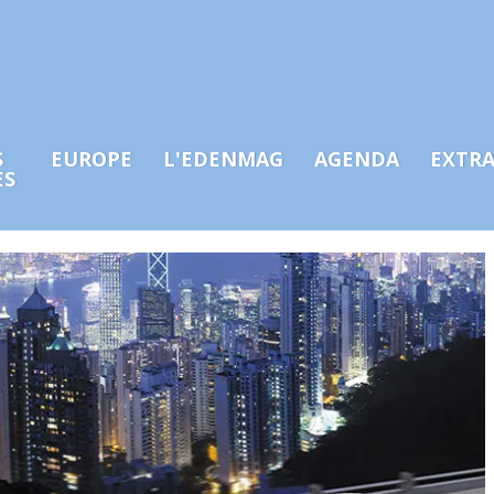
S
EUROPE
L'EDENMAG
AGENDA
EXTR
ES