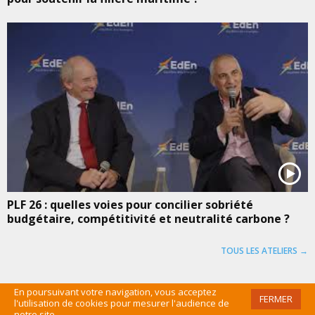
PLF 26 : quelles voies pour concilier sobriété
budgétaire, compétitivité et neutralité carbone ?
TOUS LES ATELIERS →
En poursuivant votre navigation, vous acceptez
FERMER
l'utilisation de cookies pour mesurer l'audience de
©EDEN 2016 /
MENTIONS LÉGALES
/
CGU
/
PLAN DU SITE
/
ADMIN
notre site.