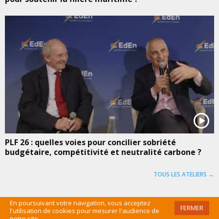
PLF 26 : quelles voies pour concilier sobriété
budgétaire, compétitivité et neutralité carbone ?
TOUS LES ATELIERS →
En poursuivant votre navigation, vous acceptez
FERMER
l'utilisation de cookies pour mesurer l'audience de
©EDEN 2016 /
MENTIONS LÉGALES
/
CGU
/
PLAN DU SITE
/
ADMIN
notre site.