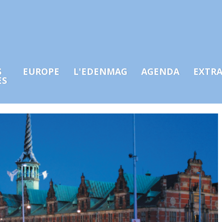
S
EUROPE
L'EDENMAG
AGENDA
EXTR
ES