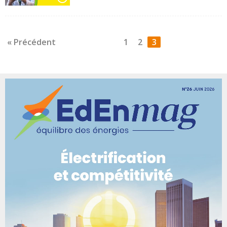
« Précédent
1
2
3