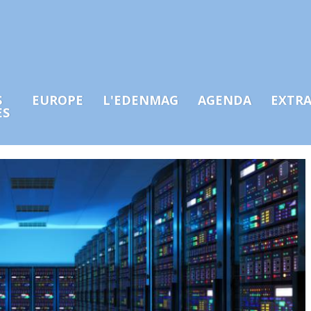
S
EUROPE
L'EDENMAG
AGENDA
EXTR
ES