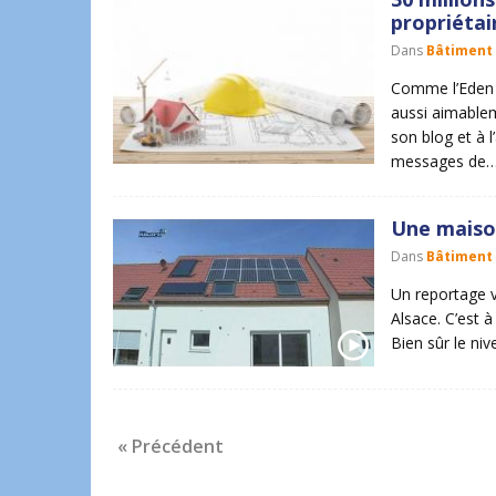
propriétai
Dans
Bâtiment
Comme l’Eden s
aussi aimablem
son blog et à l
messages de
Une maison
Dans
Bâtiment
Un reportage v
Alsace. C’est 
Bien sûr le ni
« Précédent