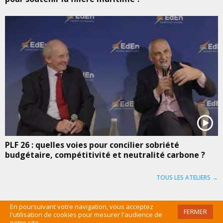
PLF 26 : quelles voies pour concilier sobriété
budgétaire, compétitivité et neutralité carbone ?
TOUS LES ATELIERS →
En poursuivant votre navigation, vous acceptez
FERMER
l'utilisation de cookies pour mesurer l'audience de
©EDEN 2016 /
MENTIONS LÉGALES
/
CGU
/
PLAN DU SITE
/
ADMIN
notre site.