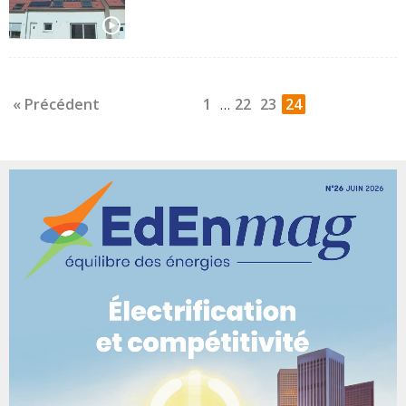
« Précédent
1
22
23
24
…