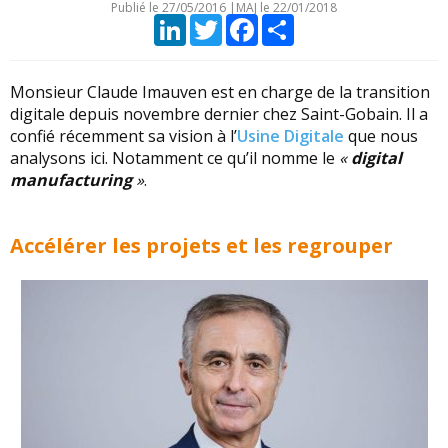
Publié le
27/05/2016
|
MAJ le 22/01/2018
LinkedIn
Twitter
Facebook
Partager
Monsieur Claude Imauven est en charge de la transition
digitale depuis novembre dernier chez Saint-Gobain. Il a
confié récemment sa vision à l’
Usine Digitale
que nous
analysons ici. Notamment ce qu’il nomme le
«
digital
manufacturing
»
.
Accélérer les projets et les regrouper