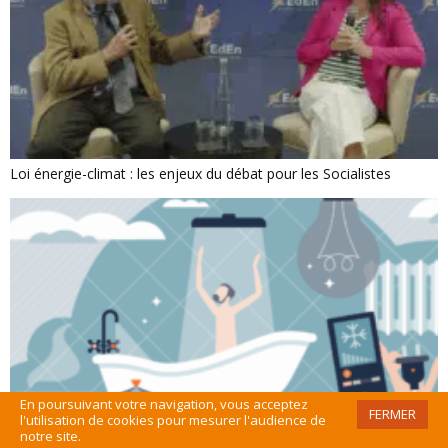
Loi énergie-climat : les enjeux du débat pour les Socialistes
En poursuivant votre navigation, vous acceptez
FERMER
l'utilisation de cookies pour mesurer l'audience de
Taxes sur l’énergie pour les ménages : les évolutions en 2024
notre site.