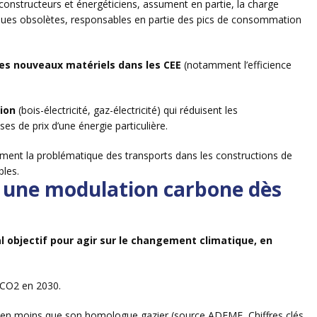
 constructeurs et énergéticiens, assument en partie, la charge
riques obsolètes, responsables en partie des pics de consommation
des nouveaux matériels dans les CEE
(notamment l’efficience
tion
(bois-électricité, gaz-électricité) qui réduisent les
 de prix d’une énergie particulière.
ent la problématique des transports dans les constructions de
bles.
er une modulation carbone dès
al objectif pour agir sur le changement climatique, en
e CO2 en 2030.
en moins que son homologue gazier (source ADEME, Chiffres clés