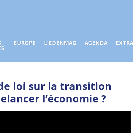
S
EUROPE
L'EDENMAG
AGENDA
EXTR
ES
 loi sur la transition
relancer l’économie ?