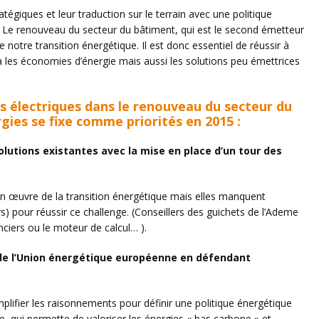
tégiques et leur traduction sur le terrain avec une politique
 Le renouveau du secteur du bâtiment, qui est le second émetteur
de notre transition énergétique. Il est donc essentiel de réussir à
a les économies d’énergie mais aussi les solutions peu émettrices
ons électriques dans le renouveau du secteur du
rgies se fixe comme priorités en 2015 :
 solutions existantes avec la mise en place d’un tour des
 en œuvre de la transition énergétique mais elles manquent
pour réussir ce challenge. (Conseillers des guichets de l’Ademe
anciers ou le moteur de calcul… ).
 de l’Union énergétique européenne en défendant
mplifier les raisonnements pour définir une politique énergétique
qui permette de valoriser les énergies « bas carbone » et