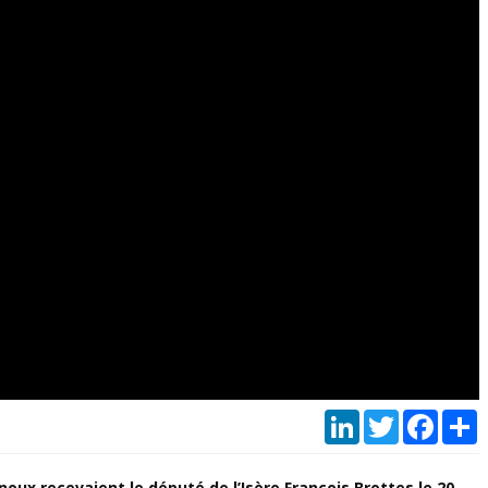
LinkedIn
Twitter
Faceb
P
oux recevaient le député de l’Isère François Brottes le 20