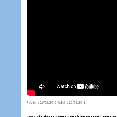
Publié le
26/02/2015
|
MAJ le 22/01/2018
Les Présidents Serge Lepeltier et Jean Bergougn