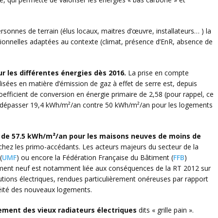
sonnes de terrain (élus locaux, maitres d’œuvre, installateurs… ) la
tionnelles adaptées au contexte (climat, présence d’EnR, absence de
 les différentes énergies dès 2016.
La prise en compte
lisées en matière d’émission de gaz à effet de serre est, depuis
oefficient de conversion en énergie primaire de 2,58 (pour rappel, ce
eut dépasser 19,4 kWh/m²/an contre 50 kWh/m²/an pour les logements
 de 57.5
kWh/m²/an
pour les maisons neuves de moins de
 chez les primo-accédants. Les acteurs majeurs du secteur de la
(
UMF
) ou encore la Fédération Française du Bâtiment (
FFB
)
ement neuf est notamment liée aux conséquences de la RT 2012 sur
solutions électriques, rendues particulièrement onéreuses par rapport
héité des nouveaux logements.
ement des vieux radiateurs électriques
dits « grille pain ».