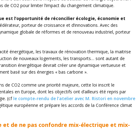
ons de CO2 pour limiter l’impact du changement climatique.
e est l’opportunité de réconcilier écologie, économie et
édérateur, porteur de croissance et d’innovations. Avec des
dynamique globale de réformes et de renouveau industriel, porteur
cité énergétique, les travaux de rénovation thermique, la maitrise
ction de nouveaux logements, les transports… sont autant de
a transition énergétique devrait créer une dynamique vertueuse et
ent basé sur des énergies « bas carbone ».
ns de CO2 comme une priorité majeure, cette loi inscrit le
tales en Europe, dont les objectifs ont d’ailleurs été repris par
ie. (cf
le compte-rendu de l’atelier avec M. Ristori en novembre
rgétique européenne et prépare les accords de la Conférence climat
e et de ne pas confondre mix-électrique et mix-