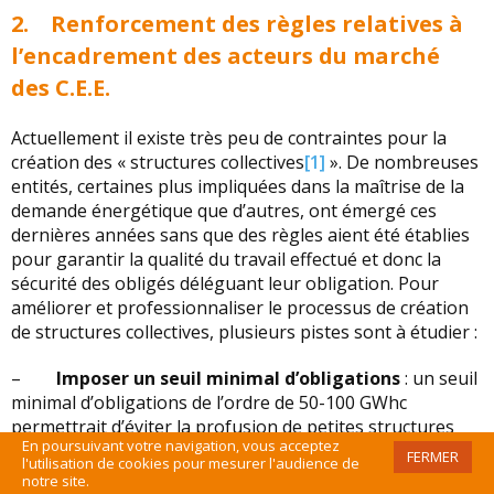
2. Renforcement des règles relatives à
l’encadrement des acteurs du marché
des C.E.E.
Actuellement il existe très peu de contraintes pour la
création des « structures collectives
[1]
». De nombreuses
entités, certaines plus impliquées dans la maîtrise de la
demande énergétique que d’autres, ont émergé ces
dernières années sans que des règles aient été établies
pour garantir la qualité du travail effectué et donc la
sécurité des obligés déléguant leur obligation. Pour
améliorer et professionnaliser le processus de création
de structures collectives, plusieurs pistes sont à étudier :
–
Imposer un seuil minimal d’obligations
: un seuil
minimal d’obligations de l’ordre de 50-100 GWhc
permettrait d’éviter la profusion de petites structures
En poursuivant votre navigation, vous acceptez
collectives à faibles obligations.
FERMER
l'utilisation de cookies pour mesurer l'audience de
notre site.