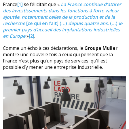
France
[1]
se félicitait que «
La France continue d’attirer
des investissements dans les fonctions à forte valeur
ajoutée, notamment celles de la production et de la
recherche
[ce qui en fait] (…)
depuis quatre ans,
(…)
le
premier pays d’accueil des implantations industrielles
en Europe
»
[2]
.
Comme un écho à ces déclarations, le
Groupe Muller
montre une nouvelle fois à ceux qui pensent que la
France n’est plus qu’un pays de services, qu’il est
possible d’y mener une entreprise industrielle.