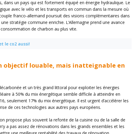
 dans un pays qui est fortement équipé en énergie hydraulique. Le
gique avec le vélo et les transports en commun dans la mesure où
le couple franco-allemand poursuit des visions complémentaires dans
nir une stratégie commune enrichie. L’Allemagne prend une avance
la consommation de charbon au plus vite.
t le co2 aussi!
n objectif louable, mais inatteignable en
carbonée et un très grand littoral pour exploiter les énergies
cléaire à 50% du mix énergétique semble difficile à atteindre en
6, seulement 17% du mix énergétique. Il est urgent d’accélérer les
trise de ces technologies aux autres pays européens.
on propose plus souvent la refonte de la cuisine ou de la salle de
l n’y a pas assez de rénovations dans les grands ensembles et les
ttre une meilleure rentabilité des travaux de rénovation.