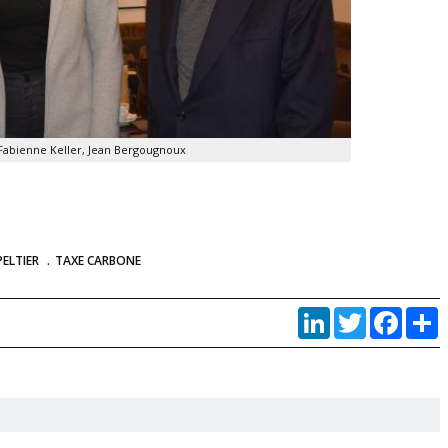
 Fabienne Keller, Jean Bergougnoux
PELTIER
TAXE CARBONE
LinkedIn
Twitter
Faceb
P