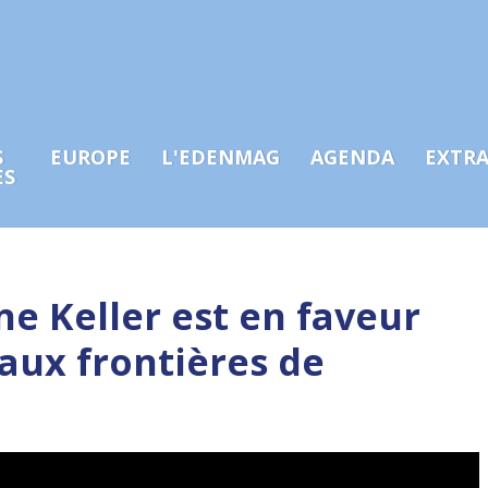
S
EUROPE
L'EDENMAG
AGENDA
EXTR
ES
ne Keller est en faveur
aux frontières de