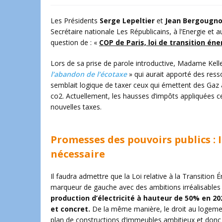
Les Présidents
Serge Lepeltier
et
Jean Bergougn
Secrétaire nationale Les Républicains, à l’Energie et
question de : «
COP de Paris, loi de transition én
Lors de sa prise de parole introductive, Madame Kelle
l’abandon de l’écotaxe
» qui aurait apporté des resso
semblait logique de taxer ceux qui émettent des Gaz à 
co2. Actuellement, les hausses d’impôts appliquées c
nouvelles taxes.
Promesses des pouvoirs publics :
nécessaire
Il faudra admettre que la Loi relative à la Transition
marqueur de gauche avec des ambitions irréalisabl
production d’électricité à hauteur de 50% en 202
et concret.
De la même manière, le droit au logemen
plan de constructions d’immeubles ambitieux et donc