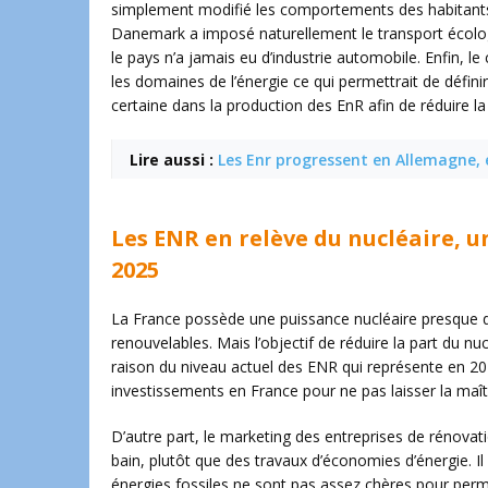
simplement modifié les comportements des habitants,
Danemark a imposé naturellement le transport écolo
le pays n’a jamais eu d’industrie automobile. Enfin, 
les domaines de l’énergie ce qui permettrait de défi
certaine dans la production des EnR afin de réduire 
Lire aussi :
Les Enr progressent en Allemagne, e
Les ENR en relève du nucléaire, u
2025
La France possède une puissance nucléaire presque dé
renouvelables. Mais l’objectif de réduire la part du nu
raison du niveau actuel des ENR qui représente en 201
investissements en France pour ne pas laisser la maî
D’autre part, le marketing des entreprises de rénovati
bain, plutôt que des travaux d’économies d’énergie. I
énergies fossiles ne sont pas assez chères pour perme