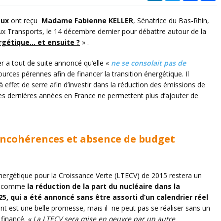
oux
ont reçu
Madame Fabienne KELLER
,
Sénatrice du Bas-Rhin,
 aux Transports, le 14 décembre dernier pour débattre autour de la
ergétique… et ensuite ?
» .
r a tout de suite annoncé qu’elle «
ne se consolait pas de
urces pérennes afin de financer la transition énergétique. Il
effet de serre afin d’investir dans la réduction des émissions de
es dernières années en France ne permettent plus d’ajouter de
 Incohérences et absence de budget
 Énergétique pour la Croissance Verte (LTECV) de 2015 restera un
es comme
la réduction de la part du nucléaire dans la
5, qui a été annoncé sans être assorti d’un calendrier réel
t est une belle promesse, mais il ne peut pas se réaliser sans un
 financé.
« La LTECV sera mise en oeuvre par un autre