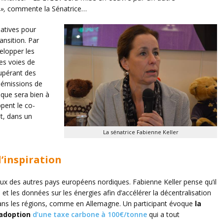
 »,
commente la Sénatrice…
atives pour
ansition. Par
elopper les
es voies de
upérant des
 émissions de
ique sera bien à
ppent le co-
t, dans un
La sénatrice Fabienne Keller
’inspiration
eux des autres pays européens nordiques. Fabienne Keller pense qu’il
t les données sur les énergies afin d’accélérer la décentralisation
dans les régions, comme en Allemagne. Un participant évoque
la
’adoption
d’une taxe carbone à 100€/tonne
qui a tout