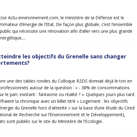
se Actu-environnement.com, le ministère de la Défense est le
mateur d’énergie de l’Etat. De façon plus globale, c’est l’ensemble
public qui nécessite une rénovation afin d’aller vers une plus grande
nergétique,…
teindre les objectifs du Grenelle sans changer
ortements?
e une des tables rondes du Colloque R2DS donnait déjà le ton en
 professionnels autour de la question : « - 38% de consommations
r le parc existant : fantasme ou réalité ? ». Quelques jours plus tard
fraient la chronique avec un billet titré « Logement : les objectifs
nergie du Grenelle hors d'atteinte » sur la base d’une étude du Cired
ational de Recherche sur l’Environnement et le Développement),
ats sont publiés sur le site du Ministère de l’Ecologie.