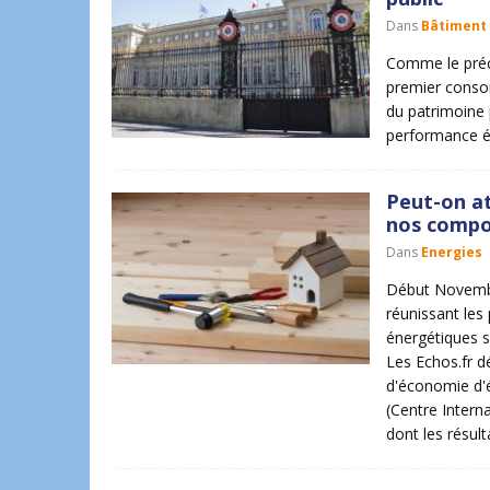
Dans
Bâtiment
Comme le préci
premier consom
du patrimoine 
performance é
Peut-on at
nos comp
Dans
Energies
Début Novembr
réunissant les
énergétiques su
Les Echos.fr dé
d'économie d'é
(Centre Intern
dont les résult