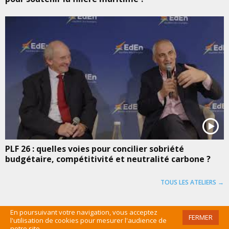
PLF 26 : quelles voies pour concilier sobriété
budgétaire, compétitivité et neutralité carbone ?
TOUS LES ATELIERS →
En poursuivant votre navigation, vous acceptez
FERMER
l'utilisation de cookies pour mesurer l'audience de
©EDEN 2016 /
MENTIONS LÉGALES
/
CGU
/
PLAN DU SITE
/
ADMIN
notre site.