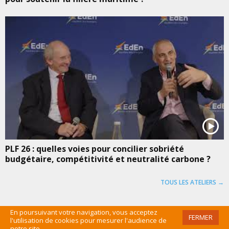
PLF 26 : quelles voies pour concilier sobriété
budgétaire, compétitivité et neutralité carbone ?
TOUS LES ATELIERS →
En poursuivant votre navigation, vous acceptez
FERMER
l'utilisation de cookies pour mesurer l'audience de
©EDEN 2016 /
MENTIONS LÉGALES
/
CGU
/
PLAN DU SITE
/
ADMIN
notre site.