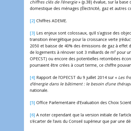
chiffres clés de l’énergie
» (p.38) évalue, sur la base 
domestique des ménages (Électricité, gaz et autres 
[2]
Chiffres ADEME.
[3]
Les enjeux sont colossaux, qu’il s’agisse des objecti
transition énergétique pour la croissance verte (réd
2050 et baisse de 40% des émissions de gaz à effet d
de logements à rénover soit 3 milliards de m² pour un 
OPECST) ou encore des potentielles retombées écono
pourraient être crées à court terme, ce chiffre pouva
[4]
Rapport de l’OPECST du 9 juillet 2014 sur «
Les fr
d’énergie dans le bâtiment : le besoin d’une thérap
nationale.
[5]
Office Parlementaire d’Evaluation des Choix Scient
[6]
A noter cependant que la version initiale de l’articl
s’écarter de l’avis du Conseil supérieur que par une 