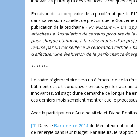
innovantes plutôt qu’à des solutions techniques déjà é
En raison de la complexité de la problématique, le P
dans sa version actuelle, de prévoir que le Gouverne
publication de la prochaine «
RT existant
», «
un rapp
attachées à l’installation de certains produits de l
pour chaque bâtiment, à la présentation d’un proje
réalisé par un conseiller à la rénovation certifié
» su
d’effectuer une évaluation de la performance énerg
*******
Le cadre règlementaire sera un élément clé de la réuss
bâtiment et doit donc savoir encourager les acteurs 
innovantes. S’il s’agit d’une démarche de longue halein
ces derniers mois semblent montrer que le processus
Avec la participation d’Antoine Vitela et Diane Bonifas
[1]
Dans le
Baromètre 2014
du Médiateur national de
de l’énergie dans leur budget. Par ailleurs, le rapp