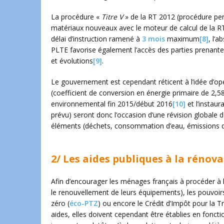
La procédure «
Titre V
» de la RT 2012 (procédure per
matériaux nouveaux avec le moteur de calcul de la RT
délai d’instruction ramené à
3 mois
maximum
[8]
, l’
PLTE favorise également l’accès des parties prenantes
et évolutions
[9]
.
Le gouvernement est cependant réticent à l’idée d’op
(coefficient de conversion en énergie primaire de 2,5
environnemental fin 2015/début 2016
[10]
et l’instaur
prévu) seront donc l’occasion d’une révision globale
éléments (déchets, consommation d’eau, émissions de 
2/ Les aides publiques à la rénova
Afin d’encourager les ménages français à procéder à
le renouvellement de leurs équipements), les pouvoirs 
zéro (
éco-PTZ
) ou encore le Crédit d’Impôt pour la T
aides, elles doivent cependant être établies en fonct