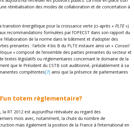
nt aujourd’hui remédier les pouvoirs publics. La mise en place d’un
une réinitialisation des modes de collaboration et de concertation à
la transition énergétique pour la croissance verte (ci-après «
PLTE
»)
on aux recommandations formulées par l’OPECST dans son rapport du
e l’élaboration de la norme dans le bâtiment et d’adopter des
ies prenantes : l’article 4 bis B du PLTE instaure ainsi un «
Conseil
étique
»
composé de l’ensemble des parties prenantes du secteur et
 de textes législatifs ou réglementaires concernant le domaine de la
lement que le Président du CSTB soit auditionné, préalablement à sa
ermanentes compétentes
[7]
ainsi que la présence de parlementaires
e d’un totem règlementaire?
n, la RT 2012 est aujourd’hui réévaluée au regard des
 derniers mois avec, notamment, la chute du nombre de
ruction mais également la position de la France à l’international en