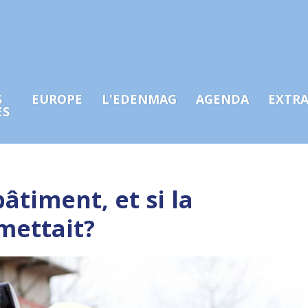
S
EUROPE
L'EDENMAG
AGENDA
EXTR
ES
âtiment, et si la
mettait?