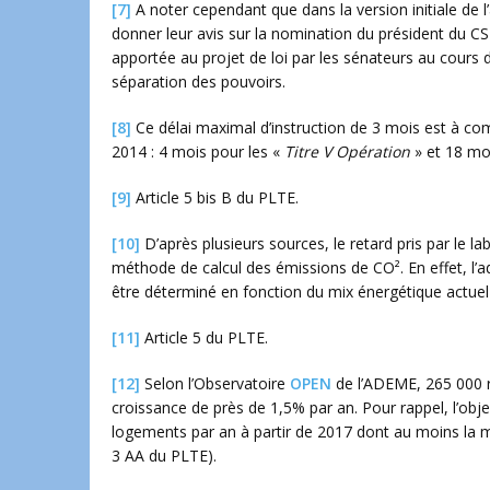
[7]
A noter cependant que dans la version initiale de 
donner leur avis sur la nomination du président du CS
apportée au projet de loi par les sénateurs au cours d
séparation des pouvoirs.
[8]
Ce délai maximal d’instruction de 3 mois est à com
2014 : 4 mois pour les «
Titre V Opération
» et 18 mo
[9]
Article 5 bis B du PLTE.
[10]
D’après plusieurs sources, le retard pris par le lab
méthode de calcul des émissions de CO². En effet, l’a
être déterminé en fonction du mix énergétique actuel 
[11]
Article 5 du PLTE.
[12]
Selon l’Observatoire
OPEN
de l’ADEME, 265 000 r
croissance de près de 1,5% par an. Pour rappel, l’obje
logements par an à partir de 2017 dont au moins la 
3 AA du PLTE).