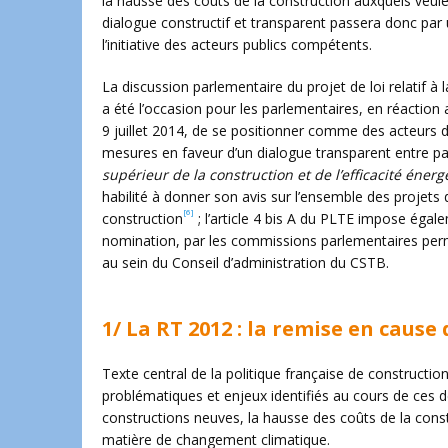
la hausse des coûts de la construction auxquels veule
dialogue constructif et transparent passera donc par 
l’initiative des acteurs publics compétents.
La discussion parlementaire du projet de loi relatif à 
a été l’occasion pour les parlementaires, en réacti
9 juillet 2014, de se positionner comme des acteurs d
mesures en faveur d’un dialogue transparent entre part
supérieur de la construction et de l’efficacité énerg
habilité à donner son avis sur l’ensemble des projets
[6]
construction
; l’article 4 bis A du PLTE impose éga
nomination, par les commissions parlementaires p
au sein du Conseil d’administration du CSTB.
1/ La RT 2012 : la remise en caus
Texte central de la politique française de constructio
problématiques et enjeux identifiés au cours de ces
constructions neuves, la hausse des coûts de la const
matière de changement climatique.