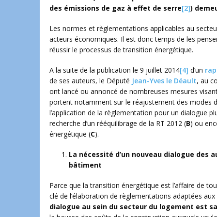
des émissions de gaz à effet de serre
[2]
) demeu
Les normes et règlementations applicables au secte
acteurs économiques. Il est donc temps de les pens
réussir le processus de transition énergétique.
A la suite de la publication le 9 juillet 2014
[4]
d’un
rap
de ses auteurs, le Député
Jean-Yves le Déault
, au c
ont lancé ou annoncé de nombreuses mesures visant à 
portent notamment sur le réajustement des modes de
l’application de la règlementation pour un dialogue pl
recherche d’un rééquilibrage de la RT 2012 (
B
) ou enc
énergétique (
C
).
La nécessité d’un nouveau dialogue des au
bâtiment
Parce que la transition énergétique est l’affaire de t
clé de l’élaboration de règlementations adaptées aux 
dialogue au sein du secteur du logement est s