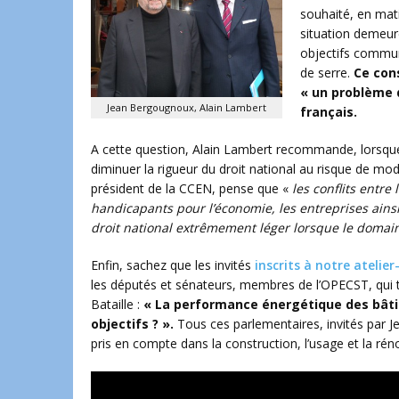
souhaité, en mati
situation demeure
objectifs commun
de serre.
Ce con
« un problème d
Jean Bergougnoux, Alain Lambert
français.
A cette question, Alain Lambert recommande, lorsque 
diminuer la rigueur du droit national au risque de modifi
président de la CCEN, pense que «
les conflits entre
handicapants pour l’économie, les entreprises ains
droit national extrêmement léger lorsque le domain
Enfin, sachez que les invités
inscrits à notre atelie
les députés et sénateurs, membres de l’OPECST, qui tr
Bataille :
« La performance énergétique des bâti
objectifs ? ».
Tous ces parlementaires, invités par 
pris en compte dans la construction, l’usage et la ré