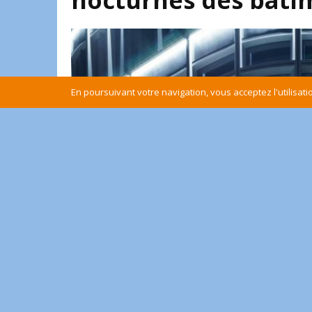
nocturnes des bâtim
En poursuivant votre navigation, vous acceptez l'utilisat