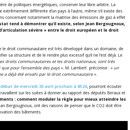
ère de politiques énergétiques, conserver leur libre-arbitre. La
 extrêmement différente d’un pays à l’autre, même s’il existe des
s concernant notamment la maitrise des émissions de gaz à effet
stat tend à démontrer qu’il existe, selon Jean Bergougnoux,
’articulation sévère » entre le droit européen et le droit
le droit communautaire est très développé dans un domaine, de
er sa structure et de le rendre plus excessif qu’il ne l’est déjà. Le
 les droits communautaires et les droits nationaux, sont très
i que pour l’ensemble des pays
». M. Lambert préconise : «
un
e a déjà été envahi par le droit communautaire
».
r-débat de mercredi 30 avril prochain à 8h20
, pourront écouter
availlent sur les suites à donner au rapport des députés Birraux et
ments : comment moduler la règle pour mieux atteindre les
Jean Bergougnoux, ont des raisons de penser que le CO2 doit être
novation des bâtiments.