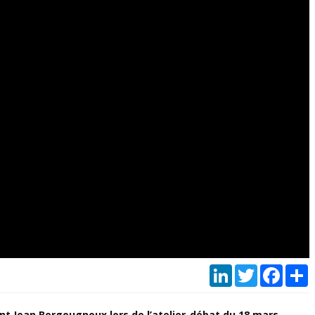
LinkedIn
Twitter
Faceb
P
ent Jean Bergougnoux lors de l’atelier-débat du 18 mars