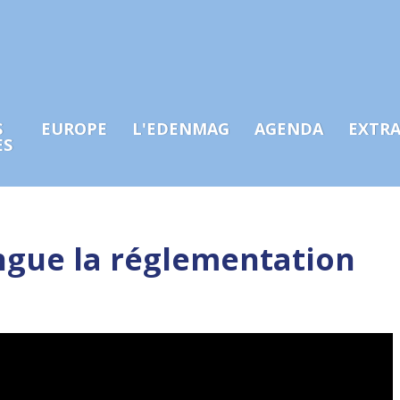
S
EUROPE
L'EDENMAG
AGENDA
EXTR
ES
ngue la réglementation