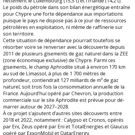
nettement le Luxembourg (15,5 t) et l’Irlande (14,2 t).
Le poids du pétrole dans son bilan énergétique entraîne
pour Chypre une forte dépendance aux importations
puisque le pays ne dispose pas à ce jour de ressources
pétrolières en exploitation, ni même de raffinerie sur
son territoire.
Cette situation de dépendance pourrait toutefois se
résorber voire se renverser avec la découverte depuis
2011 de plusieurs gisements de gaz naturel dans la ZEE
(zone économique exclusive) de Chypre. Parmi ces
gisements, le champ Aphrodite situé à environ 170 km
au sud de Limassol, à plus de 1 700 mètres de
profondeur, contiendrait 127 milliards de m³ de gaz
naturel, soit trois fois la consommation annuelle de la
France. Aujourd’hui opéré par Chevron, la production
commerciale sur le site Aphrodite est prévue pour dé-
marrer autour de 2027–2028.
À ce projet s’ajoutent d’autres sites découverts entre
2018 et 2022, notamment : Calypso et Cronos, opérés
par Eni, Zeus opéré par Eni et TotalEnergies et Glaucus
opéré par ExxonMobil et QatarEnergy.