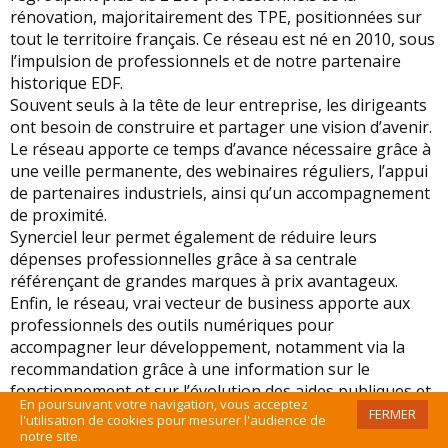
rénovation, majoritairement des TPE, positionnées sur
tout le territoire français. Ce réseau est né en 2010, sous
l’impulsion de professionnels et de notre partenaire
historique EDF.
Souvent seuls à la tête de leur entreprise, les dirigeants
ont besoin de construire et partager une vision d’avenir.
Le réseau apporte ce temps d’avance nécessaire grâce à
une veille permanente, des webinaires réguliers, l’appui
de partenaires industriels, ainsi qu’un accompagnement
de proximité.
Synerciel leur permet également de réduire leurs
dépenses professionnelles grâce à sa centrale
référençant de grandes marques à prix avantageux.
Enfin, le réseau, vrai vecteur de business apporte aux
professionnels des outils numériques pour
accompagner leur développement, notamment via la
recommandation grâce à une information sur le
fonctionnement et sur l’évolution des aides publiques et
En poursuivant votre navigation, vous acceptez
privées à la rénovation énergétique. Ensemble, les
FERMER
l'utilisation de cookies pour mesurer l'audience de
professionnels sont plus résilients face aux aléas du
notre site.