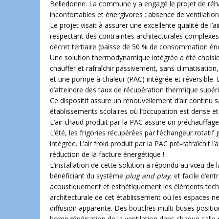
Belledonne. La commune y a engagé le projet de réhab
inconfortables et énergivores : absence de ventilation
Le projet visait à assurer une excellente qualité de l’
respectant des contraintes architecturales complexes
décret tertiaire (baisse de 50 % de consommation éner
Une solution thermodynamique intégrée a été choisie 
chauffer et rafraîchir passivement, sans climatisatio
et une pompe à chaleur (PAC) intégrée et réversible. 
d’atteindre des taux de récupération thermique supér
Ce dispositif assure un renouvellement d’air continu
établissements scolaires où l’occupation est dense et 
L’air chaud produit par la PAC assure un préchauffage 
L’été, les frigories récupérées par l’échangeur rota
intégrée. L’air froid produit par la PAC pré-rafraîchit l’
réduction de la facture énergétique !
L’installation de cette solution a répondu au vœu de
bénéficiant du système
plug and play
, et facile d’e
acoustiquement et esthétiquement les éléments techni
architecturale de cet établissement où les espaces ne
diffusion apparente. Des bouches multi-buses positi
homogénéisation de la ventilation dans chaque salle de