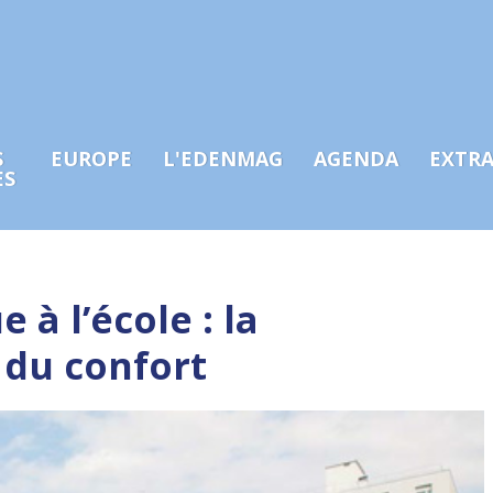
S
EUROPE
L'EDENMAG
AGENDA
EXTR
ES
 à l’école : la
é du confort