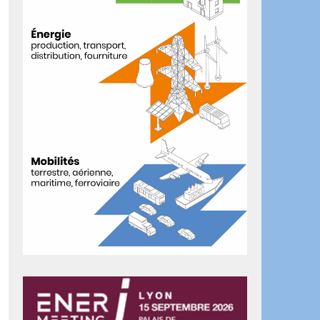
ook
artager