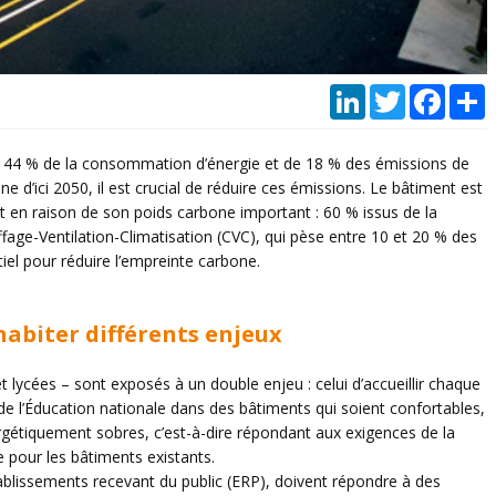
LinkedIn
Twitter
Faceb
P
e 44 % de la consommation d’énergie et de 18 % des émissions de
ne d’ici 2050, il est crucial de réduire ces émissions. Le bâtiment est
 en raison de son poids carbone important : 60 % issus de la
ffage-Ventilation-Climatisation (CVC), qui pèse entre 10 et 20 % des
tiel pour réduire l’empreinte carbone.
ohabiter différents enjeux
t lycées – sont exposés à un double enjeu : celui d’accueillir chaque
s de l’Éducation nationale dans des bâtiments qui soient confortables,
rgétiquement sobres, c’est-à-dire répondant aux exigences de la
e pour les bâtiments existants.
établissements recevant du public (ERP), doivent répondre à des