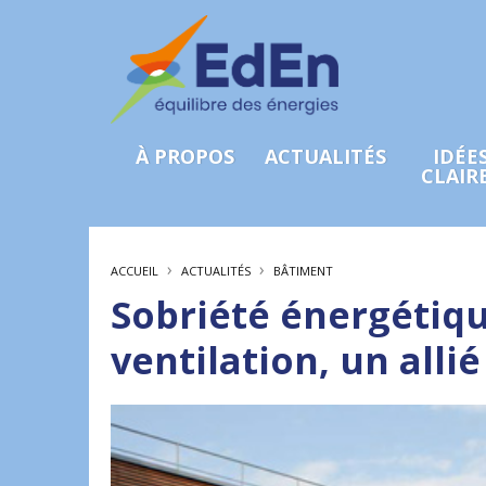
À PROPOS
ACTUALITÉS
IDÉE
CLAIR
›
›
ACCUEIL
ACTUALITÉS
BÂTIMENT
Sobriété énergétique
ventilation, un alli