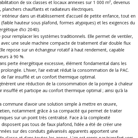
ilitation de six classes et locaux annexes sur 1 000 m², devenus
, planchers chauffants et radiateurs électriques.
air intérieur dans un établissement d’accueil de petite enfance, tout en
 (faible hauteur sous plafond, formes atypiques) et les exigences du
gétique d’ici 2040).
pour remplacer les systèmes traditionnels. Elle permet de ventiler,
n, avec une seule machine compacte de traitement d’air double flux
Elle repose sur un échangeur rotatif à haut rendement, capable
ieurs à 90 %.
 sans perte énergétique excessive, élément fondamental dans les
prolongée. L’hiver, l’air extrait réduit la consommation de la PAC.
de l’air insufflé et un confort thermique optimal.
tif génèrent une réduction de la consommation de la pompe à chaleur
air insufflé et participe au confort thermique optimal ; ainsi qu’à la
 la commune d’avoir une solution simple à mettre en œuvre,
ntretien, notamment grâce à sa compacité qui permet de traiter
ques sur un point très centralisé. Face à la complexité
 disposent pas tous de faux plafond, l’idée a été de créer une
onnées sur des conduits galvanisés apparents apportent une
 classe et dans toutes les zones. L’air est repris par transfert vers