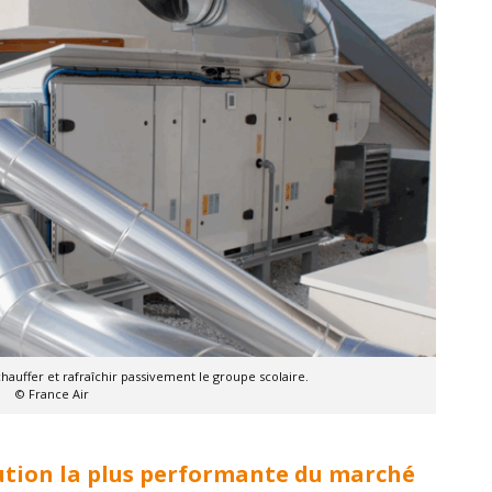
chauffer et rafraîchir passivement le groupe scolaire.
© France Air
olution la plus performante du marché