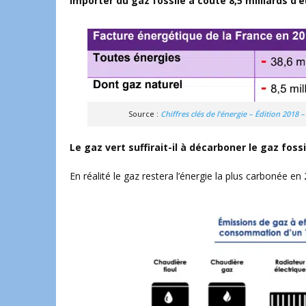
Importer du gaz fossile a coûté 8,5 milliards d’
Source :
Chiffres clés de l’énergie – Édition 20
Le gaz vert suffirait-il à décarboner le gaz fo
En réalité le gaz restera l’énergie la plus carbonée 