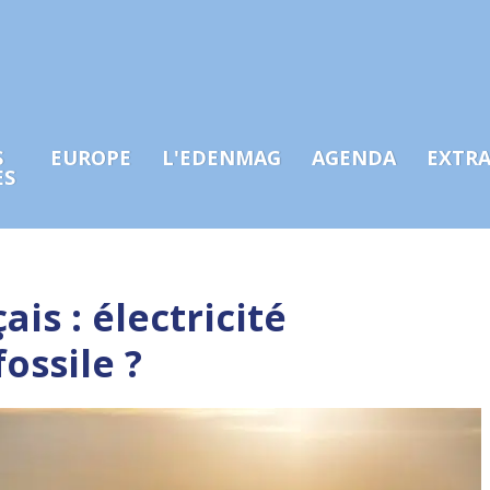
S
EUROPE
L'EDENMAG
AGENDA
EXTR
ES
is : électricité
ossile ?