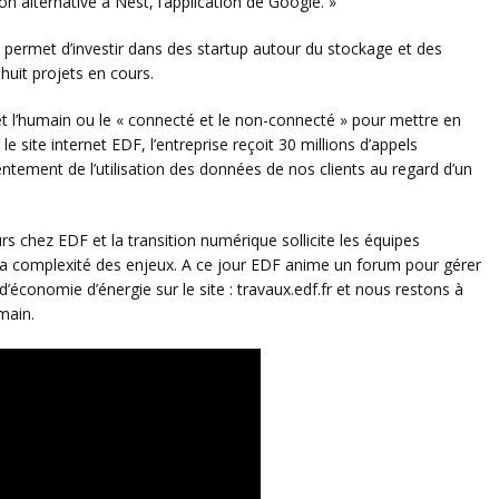
on alternative à Nest, l’application de Google. »
i permet d’investir dans des startup autour du stockage et des
huit projets en cours.
t l’humain ou le « connecté et le non-connecté » pour mettre en
e site internet EDF, l’entreprise reçoit 30 millions d’appels
tement de l’utilisation des données de nos clients au regard d’un
urs chez EDF et la transition numérique sollicite les équipes
la complexité des enjeux. A ce jour EDF anime un forum pour gérer
d’économie d’énergie sur le site : travaux.edf.fr et nous restons à
main.