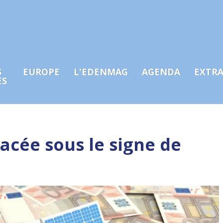
S
EUROPE
L'EDENMAG
AGENDA
EXTR
ES
lacée sous le signe de