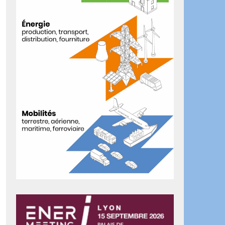
ook
artager