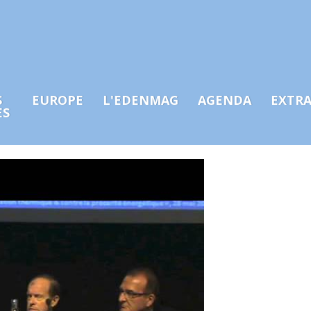
S
EUROPE
L'EDENMAG
AGENDA
EXTR
ES