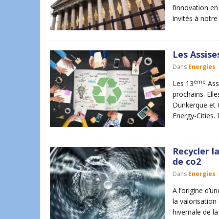
l’innovation e
invités à notr
Les Assise
Dans
Energies
ème
Les 13
Assi
prochains. Ell
Dunkerque et G
Energy-Cities.
Recycler l
de co2
Dans
Energies
A l’origine d’
la valorisatio
hivernale de l