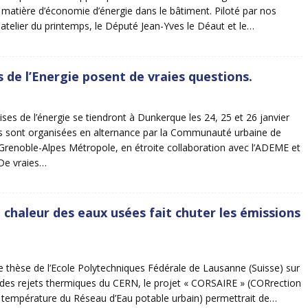
n matière d’économie d’énergie dans le bâtiment. Piloté par nos
e atelier du printemps, le Député Jean-Yves le Déaut et le…
s de l’Energie posent de vraies questions.
ses de l’énergie se tiendront à Dunkerque les 24, 25 et 26 janvier
es sont organisées en alternance par la Communauté urbaine de
renoble-Alpes Métropole, en étroite collaboration avec l’ADEME et
 De vraies…
a chaleur des eaux usées fait chuter les émissions
une thèse de l’Ecole Polytechniques Fédérale de Lausanne (Suisse) sur
n des rejets thermiques du CERN, le projet « CORSAIRE » (CORrection
a température du Réseau d’Eau potable urbain) permettrait de…