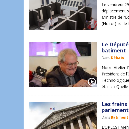
Le vendredi 29 
déplacement sur
Ministre de l’
(Noirot) et de
Le Député 
batiment
Dans
Débats
Notre Atelier-D
Président de l’
Technologiques
était : « Quell
Les freins
parlement
Dans
Bâtiment
L’OPECST vient