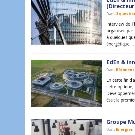
(Directeur
Dans
3 questio
Interview de Th
organisée par 
à quelques que
énergétique.…
EdEn & inn
Dans
Bâtiment
En cette fin d
cette optique,
Développement)
était la premi
Groupe Mul
Dans
Energies