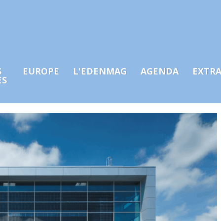
S
EUROPE
L'EDENMAG
AGENDA
EXTR
ES