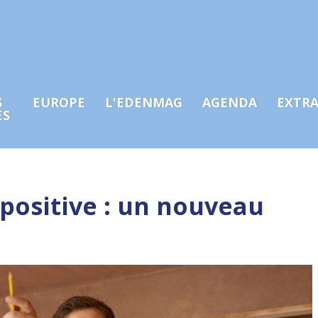
S
EUROPE
L'EDENMAG
AGENDA
EXTR
ES
positive : un nouveau