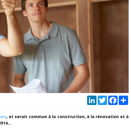
LinkedIn
Twitter
Faceb
P
pos
, et serait commun à la construction, à la rénovation et à
 2014…