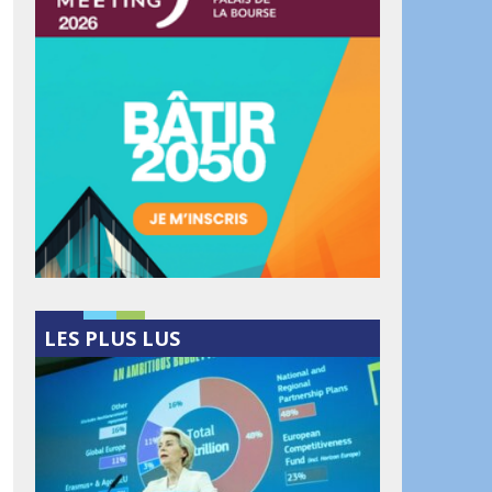
ook
artager
LES PLUS LUS