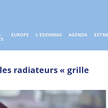
S
EUROPE
L'EDENMAG
AGENDA
EXTR
ES
les radiateurs « grille