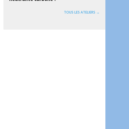
TOUS LES ATELIERS →
ook
artager