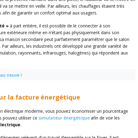
l va se mettre en veille. Par ailleurs, les chauffages étaient très
s afin de garantir un confort optimal aux usagers.
té »
à part entière, il est possible de le connecter à son
ure extérieure même en n’étant pas physiquement dans son
s sa maison secondaire peut parfaitement paramétrer que le salon
Par ailleurs, les industriels ont développé une grande variété de
umulation, rayonnants, infrarouges, halogènes) qui répondent aux
eau neuve !
ur la facture énergétique
tion électrique moderne, vous pouvez économiser un pourcentage
s pouvez utiliser ce
simulateur énergétique
afin de voir les
lectrique
.
nergies relèvent d’un travail d’ensemble sur le foyer. Il est