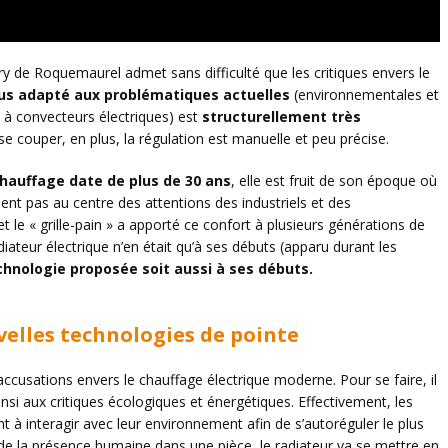
y de Roquemaurel admet sans difficulté que les critiques envers le
lus adapté aux problématiques actuelles
(environnementales et
ixe à convecteurs électriques) est
structurellement très
 se couper, en plus, la régulation est manuelle et peu précise.
chauffage date de plus de 30 ans
, elle est fruit de son époque où
ent pas au centre des attentions des industriels et des
t le « grille-pain » a apporté ce confort à plusieurs générations de
ateur électrique n’en était qu’à ses débuts (apparu durant les
chnologie proposée soit aussi à ses débuts.
velles technologies de pointe
cusations envers le chauffage électrique moderne. Pour se faire, il
si aux critiques écologiques et énergétiques. Effectivement, les
vent à interagir avec leur environnement afin de s’autoréguler le plus
 de la présence humaine dans une pièce, le radiateur va se mettre en