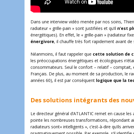
Dans une interview vidéo menée par nos soins, Thierr
radiateur « grille-pain » sont justifiées et qu’il
n’est p
énergétiques). En effet, le « grille-pain » (radiateur f
énergivore
, il chauffe très fort rapidement avant de
Néanmoins, il faut rappeler que
cette solution de 
les préoccupations énergétiques et écologiques n’étai
consommateurs. Seul le confort – relatif – comptait, e
Français. De plus, au moment de sa production, le radi
années 60), il est par conséquent
logique que la te
Des solutions intégrants des nou
Le directeur général d’ATLANTIC remet en cause les ac
pointe les nombreuses transformations, répondant ain
radiateurs sont« intelligents », c’est-à-dire qu’ils arri
pragmatiquement possible. Par exemple, s’il identifie