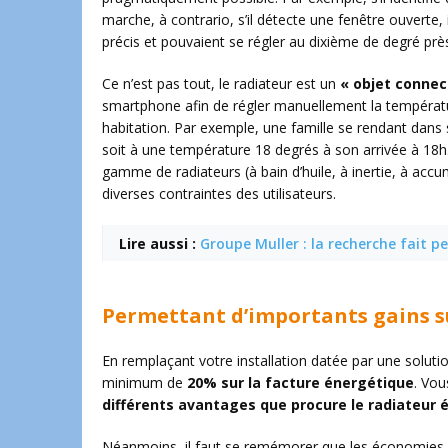
marche, à contrario, s’il détecte une fenêtre ouverte, i
précis et pouvaient se régler au dixième de degré prè
Ce n’est pas tout, le radiateur est un
« objet connec
smartphone afin de régler manuellement la températ
habitation. Par exemple, une famille se rendant dan
soit à une température 18 degrés à son arrivée à 18h. 
gamme de radiateurs (à bain d’huile, à inertie, à acc
diverses contraintes des utilisateurs.
Lire aussi :
Groupe Muller : la recherche fait p
Permettant d’importants gains s
En remplaçant votre installation datée par une solu
minimum de
20% sur la facture énergétique
. Vou
différents avantages que procure le radiateur é
Néanmoins, il faut se remémorer que les économies d’é