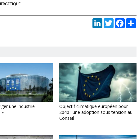
NERGÉTIQUE
LinkedIn
Twitter
Faceb
P
rger une industrie
Objectif climatique européen pour
 »
2040 : une adoption sous tension au
Conseil