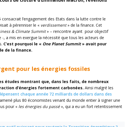
iscours de clôture d’Emmanuel Macron, revenons
 consacrait l’engagement des Etats dans la lutte contre le
isait à pérenniser le «
verdissement
» de la finance. Cet
iness & Climate Summit
» –
rencontre ayant pour
objectif
ue -, a mis en exergue la nécessité que tous les acteurs de
s.
C’est pourquoi le «
One Planet Summit
» avait pour
e de la finance.
rgent pour les énergies fossiles
es études montrant que, dans les faits, de nombreux
traction d’énergies fortement carbonées.
Ainsi malgré les
dépensent chaque année 72 milliards de dollars dans des
 a amené plus 80 économistes venant du monde entier à signer une
lus pour «
les énergies du passé
», qui a eu un fort retentissement
un outil puissant pour soutenir la Transition énergétique ?