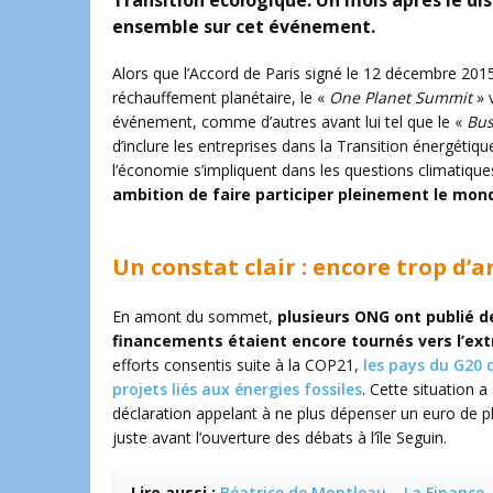
Transition écologique. Un mois après le d
ensemble sur cet événement.
Alors que l’Accord de Paris signé le 12 décembre 2015
réchauffement planétaire, le «
One Planet Summit
» v
événement, comme d’autres avant lui tel que le «
Bus
d’inclure les entreprises dans la Transition énergétiq
l’économie s’impliquent dans les questions climatique
ambition de faire participer pleinement le mond
Un constat clair : encore trop d’a
En amont du sommet,
plusieurs ONG ont publié d
financements étaient encore tournés vers l’ex
efforts consentis suite à la COP21,
les pays du G20 
projets liés aux énergies fossiles
. Cette situation
déclaration appelant à ne plus dépenser un euro de p
juste avant l’ouverture des débats à l’île Seguin.
Lire aussi :
Béatrice de Montleau – La Finance, 