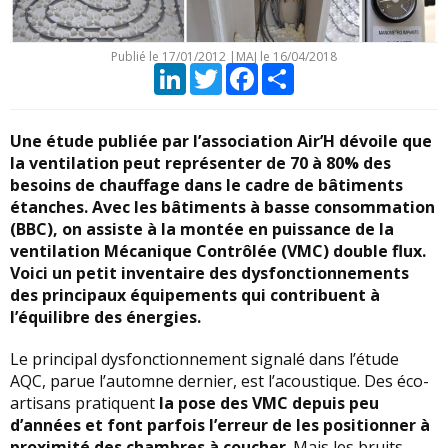
Publié le
17/01/2012
|
MAJ le 16/04/2018
LinkedIn
Twitter
Facebook
Partager
Une étude publiée par l’association Air’H dévoile que
la ventilation peut représenter de 70 à 80% des
besoins de chauffage dans le cadre de bâtiments
étanches. Avec les bâtiments à basse consommation
(BBC), on assiste à la montée en puissance de la
ventilation Mécanique Contrôlée (VMC) double flux.
Voici un petit inventaire des dysfonctionnements
des principaux équipements qui contribuent à
l’équilibre des énergies.
Le principal dysfonctionnement signalé dans l’étude
AQC, parue l’automne dernier, est l’acoustique. Des éco-
artisans pratiquent
la pose des VMC depuis peu
d’années et font parfois l’erreur de les positionner à
proximité des chambres à coucher
. Mais les bruits