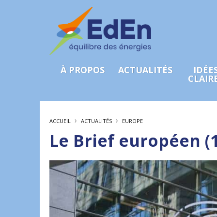
À PROPOS
ACTUALITÉS
IDÉE
CLAIR
›
›
ACCUEIL
ACTUALITÉS
EUROPE
Le Brief européen (