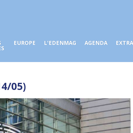
S
EUROPE
L'EDENMAG
AGENDA
EXTR
ES
14/05)