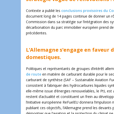
Contexte a publié les
conclusions provisoires du Con
document long de 14 pages continue de donner un rôle f
Commission dans sa stratégie sur l’intégration des 
décarbonation du parc immobilier européen prend de 
précédentes.
L’Allemagne s’engage en faveur d
domestiques.
Politiques et représentants de groupes d’intérêt all
de route
en matière de carburant durable pour le sec
carburant de synthèse (SAF – Sustainable Aviation Fue
consistent à fabriquer des hydrocarbures liquides synthé
elle-même issue d’énergies renouvelables, le PtL es
restent d’actualité et constituent un frein au dévelo
l’initiative européenne ReFuelEU donnera l’impulsion 
publiant ces objectifs, l’Allemagne prend les devants p
démontrer que l’aviation et la protection du climat n