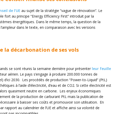
seil de l’UE
au sujet de la stratégie “vague de rénovation”. Le
ort au principe “Energy Efficiency First” introduit par la
systèmes énergétiques. Dans le même temps, la question de la
l’ampleur dans le texte, en comparaison avec les versions
e la décarbonation de ses vols
emands se sont réunis la semaine dernière pour présenter
leur feuille
teur aérien. Le pays s’engage à produire 200.000 tonnes de
l) d’ici 2030. Les procédés de production “Power-to-Liquid” (PtL)
tiques à l’aide d’électricité, d’eau et de CO2. Si cette électricité est
t alors quasiment neutre en carbone. Les enjeux économiques
ppement de la production de carburant PtL mais la publication de
nécessaire à baisser ses coûts et promouvoir son utilisation. En
ar rapport au calendrier de l’UE et affiche ainsi sa volonté de
e sont pas incompatibles.