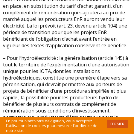
en place, en substitution du tarif d’achat garanti, d’un
complément de rémunération qui s’ajoutera au prix de
marché auquel les producteurs EnR auront vendu leur
électricité. La loi prévoit (art. 23, devenu article 104) une
période de transition pour que les projets EnR
bénéficiant de l’obligation d’achat avant l’entrée en
vigueur des textes d’application conservent ce bénéfice.
– Pour l’hydroélectricité : la généralisation (article 145) à
tout le territoire de l’expérimentation d’une autorisation
unique pour les IOTA, dont les installations
hydroélectriques, constitue une première étape vers sa
pérennisation, qui devrait permettre aux porteurs de
projets de bénéficier d’une procédure simplifiée et plus
rapide ; la possibilité pour les producteurs hydro de
bénéficier de plusieurs contrats de complément de
rémunération sous conditions d’investissement,
permettra aux producteurs d’être soutenus pour la
En poursuivant votre navigation, vous acceptez
rénovation régulière de leur installation (article 23,
FERMER
l'utilisation de cookies pour mesurer l'audience de
devenu article 104).
notre site.