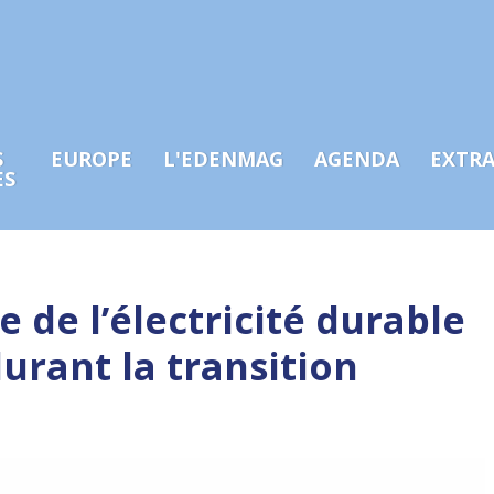
S
EUROPE
L'EDENMAG
AGENDA
EXTR
ES
e de l’électricité durable
urant la transition