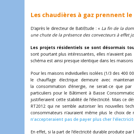
Les chaudières à gaz prennent le 
D’après le directeur de BatiEtude : «
La fin de la dom
une chute de la présence des convecteurs à effet jo
Les projets résidentiels se sont désormais to
sont pourtant plus intéressantes, elles n’avaient p
schéma est ainsi presque identique dans les maisons 
Pour les maisons individuelles isolées (1/3 des 400 
le chauffage électrique demeure avec maintena
la consommation d’énergie, ne serait-ce que par 
particuliers pour le Bâtiment à Basse Consommation
justifieraient cette stabilité de l’électricité. Mais ce
RT2012 qui ne semble autoriser les nouvelles techn
consommateurs n’auraient même plus le choix de ma
n’accepteraient pas de payer plus cher l’électricit
En effet, si la part de l’électricité durable produite p