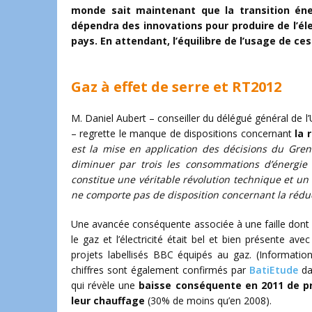
monde sait maintenant que la transition éner
dépendra des innovations pour produire de l’éle
pays. En attendant, l’équilibre de l’usage de c
Gaz à effet de serre et RT2012
M. Daniel Aubert – conseiller du délégué général de l’U
– regrette le manque de dispositions concernant
la 
est la mise en application des décisions du Grene
diminuer par trois les consommations d’énergie 
constitue une véritable révolution technique et un 
ne comporte pas de disposition concernant la réduc
Une avancée conséquente associée à une faille dont il 
le gaz et l’électricité était bel et bien présente av
projets labellisés BBC équipés au gaz. (Informati
chiffres sont également confirmés par
BatiEtude
dan
qui révèle une
baisse conséquente en 2011 de pr
leur chauffage
(30% de moins qu’en 2008).