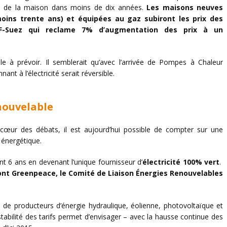
ns de la maison dans moins de dix années.
Les maisons neuves
moins trente ans) et équipées au gaz subiront les prix des
DF-Suez qui reclame 7% d’augmentation des prix à un
cile à prévoir. Il semblerait qu’avec l’arrivée de Pompes à Chaleur
ant à l’électricité serait réversible.
enouvelable
cœur des débats, il est aujourd’hui possible de compter sur une
n énergétique.
nt 6 ans en devenant l’unique fournisseur d’
électricité 100% vert
.
nt Greenpeace, le Comité de Liaison Énergies Renouvelables
e de producteurs d’énergie hydraulique, éolienne, photovoltaïque et
tabilité des tarifs permet d’envisager – avec la hausse continue des