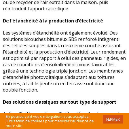
ou de recycler de l’air extrait dans la maison, puis
réintroduit l’apport calorifique.
De l’étanchéité à la production d’électricité
Les systèmes d’étanchéité ont également évolué. Des
solutions bicouches bitumeux SBS renforcé intègrent
des cellules souples dans la deuxième couche assurant
l’étanchéité et la production d’électricité. Leur rendement
est optimisé par rapport à celui des panneaux rigides, en
cas de conditions d’ensoleillement moins favorables,
grâce à une technologie triple jonction. Les membranes
d’étanchéité photovoltaïque s’adaptant aux toitures
cintrées, à faible pente ou en terrasse ont donc une
double fonction.
Des solutions classiques sur tout type de support
Aujourd’hui les systèmes d’intégration classiques sont
En poursuivant votre navigation, vous acceptez
FERMER
pour certains compatibles avec tous types de matériaux
l'utilisation de cookies pour mesurer l'audience de
notre site.
de couverture (tuile, ardoise, etc.). Terreal