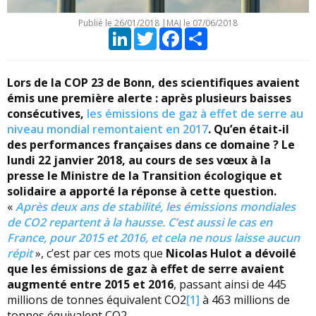
Publié le
26/01/2018
|
MAJ le 07/06/2018
LinkedIn
Twitter
Facebook
Partager
Lors de la COP 23 de Bonn, des scientifiques avaient
émis une première alerte : après plusieurs baisses
consécutives,
les émissions de gaz à effet de serre au
niveau mondial remontaient en 2017
. Qu’en était-il
des performances françaises dans ce domaine ? Le
lundi 22 janvier 2018, au cours de ses vœux à la
presse le Ministre de la Transition écologique et
solidaire a apporté la réponse à cette question.
«
Après deux ans de stabilité, les émissions mondiales
de CO2 repartent à la hausse. C’est aussi le cas en
France, pour 2015 et 2016, et cela ne nous laisse aucun
répit
», c’est par ces mots que
Nicolas Hulot a dévoilé
que les émissions de gaz à effet de serre avaient
augmenté entre 2015 et 2016
, passant ainsi de 445
millions de tonnes équivalent CO2
[1]
à 463 millions de
tonnes équivalent CO2.