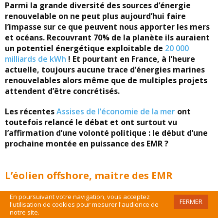
Parmi la grande diversité des sources d’énergie
renouvelable on ne peut plus aujourd’hui faire
l’impasse sur ce que peuvent nous apporter les mers
et océans. Recouvrant 70% de la planète ils auraient
un potentiel énergétique exploitable de
20 000
milliards de kWh
! Et pourtant en France, à l’heure
actuelle, toujours aucune trace d’énergies marines
renouvelables alors même que de multiples projets
attendent d’être concrétisés.
Les récentes
Assises de l’économie de la mer
ont
toutefois relancé le débat et ont surtout vu
l’affirmation d’une volonté politique : le début d’une
prochaine montée en puissance des EMR ?
L’éolien offshore, maitre des EMR
En poursuivant votre navigation, vous acceptez
Les énergies marines renouvelables ou EMR désignent
FERMER
l'utilisation de cookies pour mesurer l'audience de
l’ensemble des systèmes de production d’énergie
notre site.