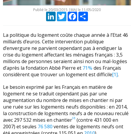
Publié le
20/03/2015
|
MAJ le 11/05/2020
LinkedIn
Twitter
Facebook
Partager
La politique du logement coûte chaque année à l’Etat 46
milliards d’euros. Cette intervention publique
d’envergure ne parvient cependant pas à endiguer la
crise du logement affectant les ménages français : 3,5
millions de personnes seraient ainsi non ou mal-logées
d’après la fondation Abbé Pierre et
71%
des Français
considèrent que trouver un logement est difficile
[1]
.
Le besoin exprimé par les Français en matière de
logement ne se traduit cependant pas par une
augmentation du nombre de mises en chantier ni par
une ruée sur les logements neufs disponibles : en 2014,
la construction de logements neufs a de nouveau reculé
[2]
avec 297 532 mises en chantier
(contre 431 000 en
2007) et seules
76 580
ventes de logements neufs ont
été enregistrées (contre 115 051 en
2010
).