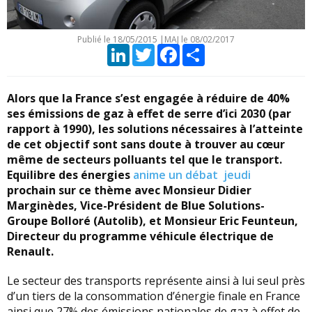
Publié le
18/05/2015
|
MAJ le 08/02/2017
LinkedIn
Twitter
Facebook
Partager
Alors que la France s’est engagée à réduire de 40%
ses émissions de gaz à effet de serre d’ici 2030 (par
rapport à 1990), les solutions nécessaires à l’atteinte
de cet objectif sont sans doute à trouver au cœur
même de secteurs polluants tel que le transport.
Equilibre des énergies
anime un débat jeudi
prochain sur ce thème avec Monsieur
Didier
Marginèdes
, Vice-Président de Blue Solutions-
Groupe Bolloré (Autolib), et Monsieur
Eric Feunteun
,
Directeur du programme véhicule électrique de
Renault.
Le secteur des transports représente ainsi à lui seul près
d’un tiers de la consommation d’énergie finale en France
ainsi que 27% des émissions nationales de gaz à effet de